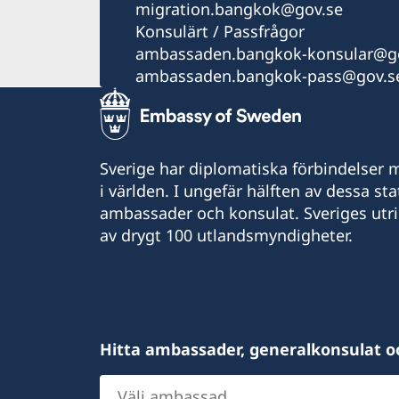
migration.bangkok@gov.se
Konsulärt / Passfrågor
ambassaden.bangkok-konsular@go
ambassaden.bangkok-pass@gov.s
Sverige har diplomatiska förbindelser me
i världen. I ungefär hälften av dessa sta
ambassader och konsulat. Sveriges utr
av drygt 100 utlandsmyndigheter.
Hitta ambassader, generalkonsulat o
Välj