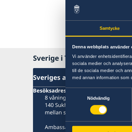
Samtycke
Denna webbplats använder 
Sverige i Thailand
Vi använder enhetsidentifierar
sociala medier och analysera 
till de sociala medier och a
Sveriges ambassad
med annan information som du 
Besöksadress
Samtyckesval
8 våningen, One Pacific Place
Nödvändig
140 Sukhumvit Road,
mellan soi 4 och soi 6
Ambassaden ligger bredvid Landm