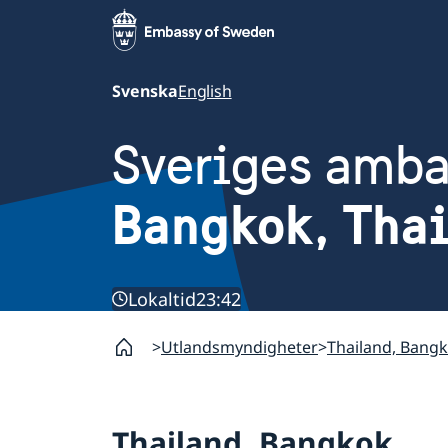
Svenska
English
Sveriges amb
Bangkok, Tha
Lokaltid
23:42
Utlandsmyndigheter
Thailand, Bang
Thailand, Bangkok