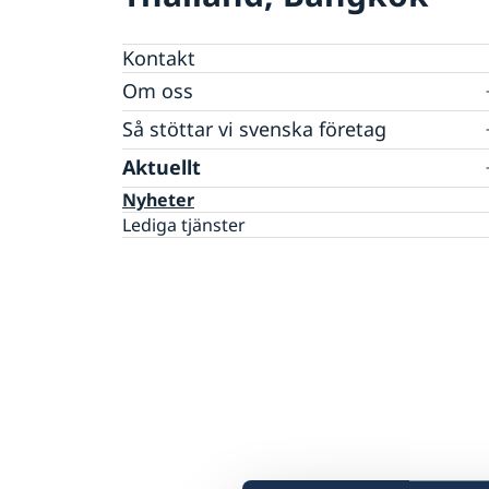
Kontakt
Om oss
Honorärkonsulat
Så stöttar vi svenska företag
Netikett
Vi är en resurs för svenska företag
Aktuellt
Sociala media - kommunikation
Dataskyddspolicy
Team Sweden
Nyheter
Så kan du få stöd
Lediga tjänster
Svenska företag i Thailand
Anmäl handelshinder