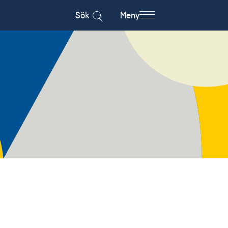
Sök
Meny