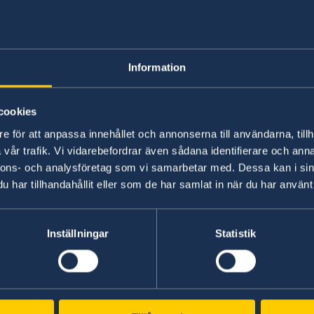
16 nov. 2021
Långa väntetider för att förnya pas
Information
«
1
...
3
4
5
6
7
...
14
15
»
cookies
e för att anpassa innehållet och annonserna till användarna, tillh
vår trafik. Vi vidarebefordrar även sådana identifierare och anna
nnons- och analysföretag som vi samarbetar med. Dessa kan i sin
Svenska konsulat
har tillhandahållit eller som de har samlat in när du har använt 
Chiang Mai - Thailand
Telefonnummer under arb
Hua Hin - Thailand (Va
Inställningar
Statistik
Pattaya - Thailand
Med anledning av vår ho
+66 (0)99 378 77 73
Telefonnummer under arb
Phuket - Thailand
tragiska bortgång är hon
Telefonnummer under arb
Vientiane - Laos
Telefonnummer efter arbe
kan därmed från och med 1
ark Hotel
+66 (0)38 19 93 12
Telefonnummer under arb
Yangon - Myanmar (Kon