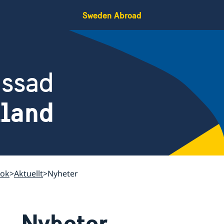
Sweden Abroad
assad
iland
kok
Aktuellt
Nyheter
Nyheter