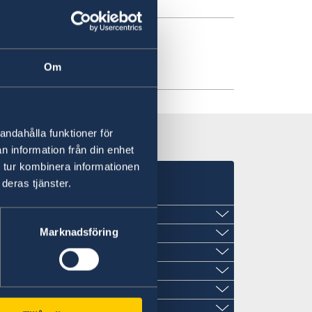
set på ambassaden
Om
andahålla funktioner för
n information från din enhet
 tur kombinera informationen
deras tjänster.
etstid:
kant)
Marknadsföring
norärkonsul Vajaravudh Sukserees
etstid:
orärkonsulatet i Hua Hin vakant och
etstid:
tstid:
5 januari 2025 och tills vidare inte
etstid:
sulat)