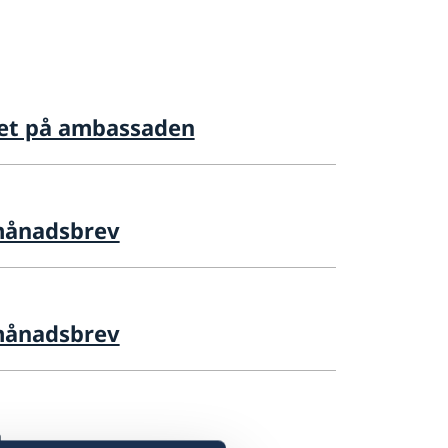
set på ambassaden
månadsbrev
månadsbrev
a