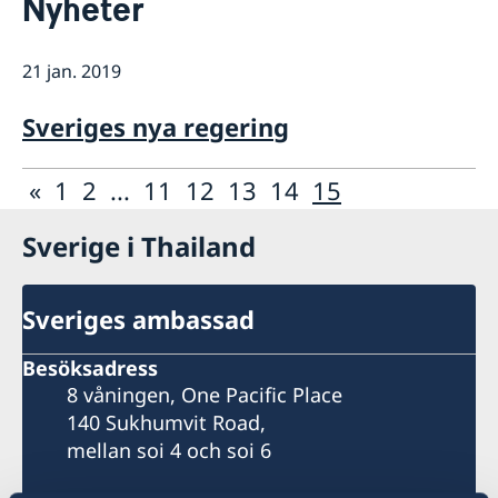
Nyheter
Om oss
Honorärkonsulat
Så stöttar vi svenska företag
21 jan. 2019
Netikett
Vi är en resurs för svenska företag
Aktuellt
Sociala media - kommunikation
Dataskyddspolicy
Team Sweden
Nyheter
Sveriges nya regering
Så kan du få stöd
Lediga tjänster
Svenska företag i Thailand
Anmäl handelshinder
«
1
2
...
11
12
13
14
15
Sverige i Thailand
Sveriges ambassad
Besöksadress
8 våningen, One Pacific Place
140 Sukhumvit Road,
mellan soi 4 och soi 6