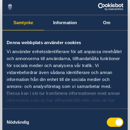
Ambassaden ligger bredvid Landmark
Hotel
Skytrainstation: Nana
Samtycke
Information
Om
Postadress
Embassy of Sweden
P.O. Box 1324
Denna webbplats använder cookies
Nana Post Office
Vi använder enhetsidentifierare för att anpassa innehållet
Bangkok 10110
och annonserna till användarna, tillhandahålla funktioner
Thailand
för sociala medier och analysera vår trafik. Vi
Telefonnummer
vidarebefordrar även sådana identifierare och annan
Telefontid: måndag, tisdag, torsdag kl.
information från din enhet till de sociala medier och
08.30-10.00, 14.00-16.00. Telefontid:
annons- och analysföretag som vi samarbetar med.
onsdag kl. 10.30-12.00, 14.00-16.00.
Dessa kan i sin tur kombinera informationen med annan
Telefontid: fredag kl. 08.30-10.00
information som du har tillhandahållit eller som de har
+66 2 263 72 00
samlat in när du har använt deras tjänster.
Fax
Samtyckesval
+66 2 263 72 60
Nödvändig
E-postadress