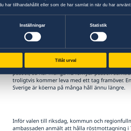
har tillhandahållit eller som de har samlat in när du har använt 
Inställningar
Statistik
Jag är glad att jag nyligen kunde återbesöka P
inte minst med flera svenskar som valt att bosät
att höra om olika utmaningar som möter oss n
ambassadens konsulära service upplevs. En frå
tvingas vi tyvärr konstatera att väntetiderna fo
Tillåt urval
tidigare. Många väntade under pandemin med a
passet, så när många nu förnyar passen samtidi
troligtvis kommer leva med ett tag framöver. En
Sverige är köerna på många håll ännu längre.
Inför valen till riksdag, kommun och regionfull
ambassaden anmält att hålla röstmottagning i 