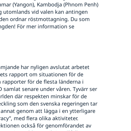
yanmar (Yangon), Kambodja (Phnom Penh)
sig utomlands vid valen kan antingen
saden ordnar röstmottagning. Du som
ängden! För mer information se
ämjande har nyligen avslutat arbetet
rets rapport om situationen för de
 rapporter för de flesta länderna i
 samlat senare under våren. Tyvärr ser
ärlden där respekten minskar för de
veckling som den svenska regeringen tar
 annat genom att lägga i en ytterligare
cy”, med flera olika aktiviteter.
ktionen också för genomförandet av