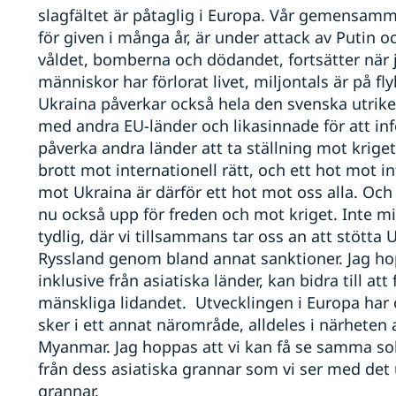
slagfältet är påtaglig i Europa. Vår gemensamm
för given i många år, är under attack av Putin o
våldet, bomberna och dödandet, fortsätter när j
människor har förlorat livet, miljontals är på fl
Ukraina påverkar också hela den svenska utrike
med andra EU-länder och likasinnade för att in
påverka andra länder att ta ställning mot kriget
brott mot internationell rätt, och ett hot mot in
mot Ukraina är därför ett hot mot oss alla. Och
nu också upp för freden och mot kriget. Inte mi
tydlig, där vi tillsammans tar oss an att stötta 
Ryssland genom bland annat sanktioner. Jag hop
inklusive från asiatiska länder, kan bidra till att
mänskliga lidandet. Utvecklingen i Europa har 
sker i ett annat närområde, alldeles i närheten 
Myanmar. Jag hoppas att vi kan få se samma sol
från dess asiatiska grannar som vi ser med det 
grannar.