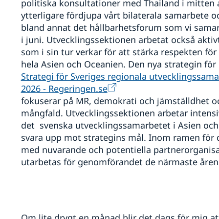
politiska konsultationer med Thailand i mitten av 
ytterligare fördjupa vårt bilaterala samarbete oc
bland annat det hållbarhetsforum som vi sam
i juni. Utvecklingssektionen arbetat också akti
som i sin tur verkar för att stärka respekten för
hela Asien och Oceanien. Den nya strategin för
Strategi för Sveriges regionala utvecklingssa
2026 - Regeringen.se
fokuserar på MR, demokrati och jämställdhet oc
mångfald. Utvecklingssektionen arbetar intensiv
det svenska utvecklingssamarbetet i Asien och
svara upp mot strategins mål. Inom ramen för 
med nuvarande och potentiella partnerorganisa
utarbetas för genomförandet de närmaste åren
Om lite drygt en månad blir det dags för mig a