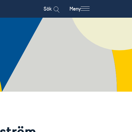
Sök
Meny
ström