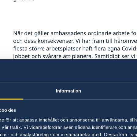
När det gäller ambassadens ordinarie arbete fo
och dess konsekvenser. Vi har fram till häromve
flesta större arbetsplatser haft flera egna Covid-f
jobbet och svårare att planera. Samtidigt ser vi 
sjukdomsförloppen blir lättare att hantera. Sy
samhället i stort ser vi också lättnader i olika r
det inte längre ett PCR-test på den femte dage
ytterligare lättnader från och med i sommar. Thai
Information
och vi räknar med att fler svenskar passar på a
besöksfråga gäller de thailändare som varje år k
bär i våra skogar och på våra myrar. Vår migrat
cookies
årets grupp och den tillståndshantering och an
e för att anpassa innehållet och annonserna till användarna, tillh
även en stor ökning av antalet viseringsansöknin
vår trafik. Vi vidarebefordrar även sådana identifierare och anna
resandet är på väg att ta fart igen även till Sver
nnons- och analysföretag som vi samarbetar med. Dessa kan i sin