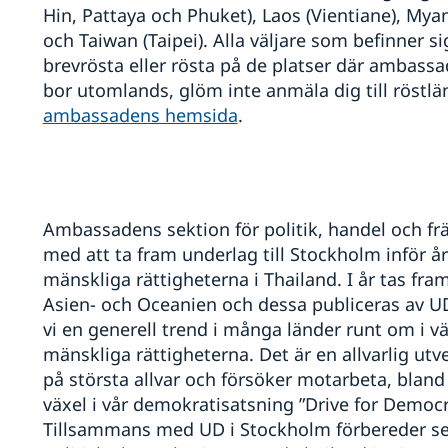
Hin, Pattaya och Phuket), Laos (Vientiane), M
och Taiwan (Taipei). Alla väljare som befinner 
brevrösta eller rösta på de platser där ambas
bor utomlands, glöm inte anmäla dig till röstl
ambassadens hemsida
.
Ambassadens sektion för politik, handel och fr
med att ta fram underlag till Stockholm inför å
mänskliga rättigheterna i Thailand. I år tas fram
Asien- och Oceanien och dessa publiceras av UD
vi en generell trend i många länder runt om i v
mänskliga rättigheterna. Det är en allvarlig ut
på största allvar och försöker motarbeta, bland
växel i vår demokratisatsning ”Drive for Democra
Tillsammans med UD i Stockholm förbereder se