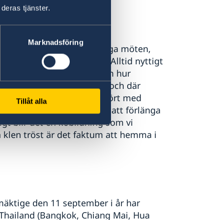
deras tjänster.
Marknadsföring
huket. Det blev många viktiga möten,
ta sig på denna vackra ö. Alltid nyttigt
är vi bor utomlands och om hur
ga gäller passhanteringen och där
rtsätter att vara långa jämfört med
Tillåt alla
tt resa och därmed också att förlänga
gt blir det en köbildning som vi
 klen tröst är det faktum att hemma i
mäktige den 11 september i år har
Thailand (Bangkok, Chiang Mai, Hua