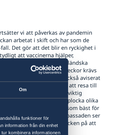
rtsätter vi att påverkas av pandemin
ckan arbetat i skift och har som de
all. Det gör att det blir en ryckighet i
tydligt att vaccinerna hjälper,
mptomen mildare. I det thailändska
estriktioner. Sedan ett par veckor krävs
n efter ankomst. Man har också aviserat
land blir därefter enklare att resa till
Om
tt besöka landet. En annan viktig
ommer till Sverige för att plocka olika
ionssektion förbereder sig som bäst för
nat som krävs varje år. Ambassaden ser
andahålla funktioner för
gar vilket är ett tydligt tecken på att
n information från din enhet
ige.
 tur kombinera informationen