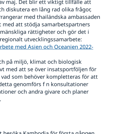
maj. Det blir ett viktigt tillfälle att
h diskutera en lång rad olika frågor,
arrangerar med thailändska ambassaden
vt med att stödja samarbetspartners
 mänskliga rättigheter och gör det i
 regionalt utvecklingssamarbete:
marbete med Asien och Oceanien 2022-
h på miljö, klimat och biologisk
t med att se över insatsportföljen för
 vad som behöver kompletteras för att
detta genomförs f n konsultationer
tioner och andra givare och planer
.
tt besöka Kambodja för första gången