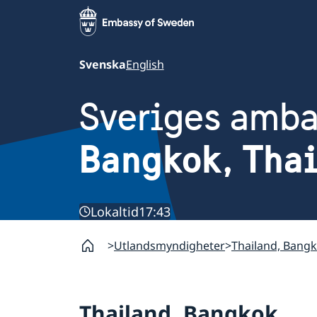
Svenska
English
Sveriges amb
Bangkok, Tha
Lokaltid
17:43
Utlandsmyndigheter
Thailand, Bang
Thailand, Bangkok