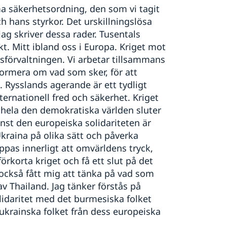
a säkerhetsordning, den som vi tagit
ch hans styrkor. Det urskillningslösa
ag skriver dessa rader. Tusentals
ykt. Mitt ibland oss i Europa. Kriget mot
sförvaltningen. Vi arbetar tillsammans
formera om vad som sker, för att
. Rysslands agerande är ett tydligt
ternationell fred och säkerhet. Kriget
 hela den demokratiska världen sluter
nst den europeiska solidariteten är
Ukraina på olika sätt och påverka
pas innerligt att omvärldens tryck,
 förkorta kriget och få ett slut på det
också fått mig att tänka på vad som
av Thailand. Jag tänker förstås på
idaritet med det burmesiska folket
ukrainska folket från dess europeiska