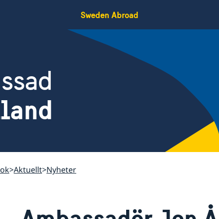
Sweden Abroad
assad
iland
kok
Aktuellt
Nyheter
Ambassadör Jon Å