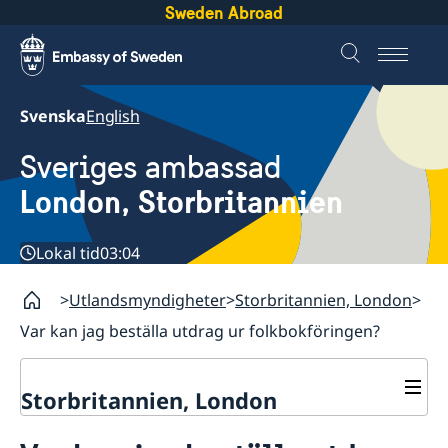
Sweden Abroad
Svenska
English
Sveriges ambassad
London, Storbritannien
Lokal tid
03:04
Utlandsmyndigheter
Storbritannien, London
Var kan jag beställa utdrag ur folkbokföringen?
Storbritannien, London
Kontakt / Öppettider