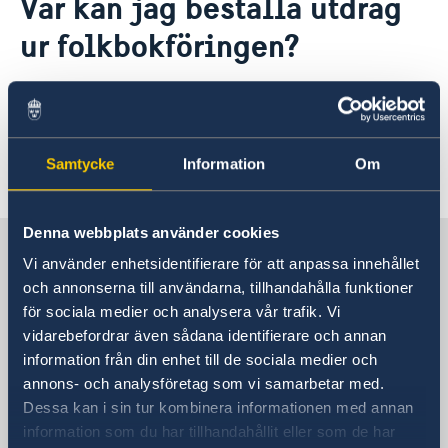
Var kan jag beställa utdrag
Om oss
ur folkbokföringen?
Honorärkonsulat
Så stöttar vi svenska företag
Lediga tjänster
Vi är en resurs för svenska företag
Aktuellt
Team Sweden i Storbritannien
Utdrag ur folkbokföringen, personbevis, kan
Nyheter
Så kan du få stöd i Storbritannien
beställas från
Skatteverkets webbplats
.
Svenska företag i Storbritannien
Samtycke
Information
Om
Anmäl handelshinder
Senast uppdaterad 22 nov. 2017, 15.00
Denna webbplats använder cookies
Sverige i Storbritannien
Vi använder enhetsidentifierare för att anpassa innehållet
och annonserna till användarna, tillhandahålla funktioner
Sveriges ambassad
för sociala medier och analysera vår trafik. Vi
vidarebefordrar även sådana identifierare och annan
Postadress
information från din enhet till de sociala medier och
Embassy of Sweden
annons- och analysföretag som vi samarbetar med.
11 Montagu Place
Dessa kan i sin tur kombinera informationen med annan
London W1H 2AL
information som du har tillhandahållit eller som de har