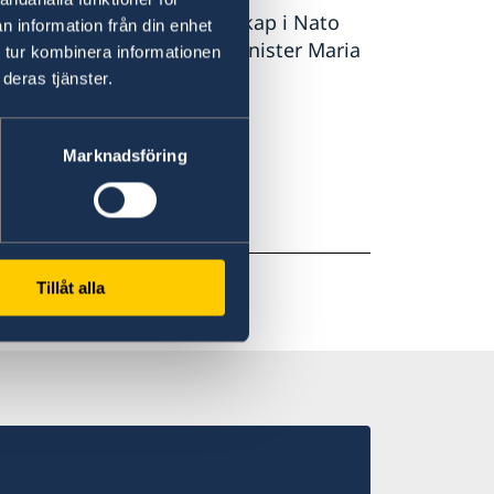
säkerhet. Sveriges medlemskap i Nato
n information från din enhet
 orolig tid, säger utrikesminister Maria
 tur kombinera informationen
deras tjänster.
 på regeringen.se.
Marknadsföring
Tillåt alla