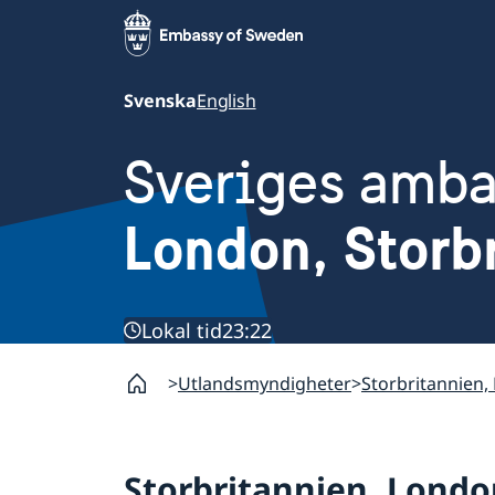
Svenska
English
Sveriges amb
London, Storb
Lokal tid
23:22
Utlandsmyndigheter
Storbritannien,
Storbritannien, Londo