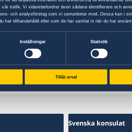
– Vi har valt att värna Sveriges och svenskars 
vår trafik. Vi vidarebefordrar även sådana identifierare och anna
gör vårt land säkrare. Vi står inte ensamma i en
nnons- och analysföretag som vi samarbetar med. Dessa kan i sin
Malmer Stenergard.
har tillhandahållit eller som de har samlat in när du har använt 
Läs pressmeddelandet om utrikesdeklarationen
Inställningar
Statistik
Läs hela utrikesdeklarationen på regeringen.se.
Tillåt urval
Senast uppdaterad 18 feb. 2026, 12.30
Svenska konsulat