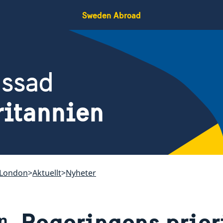
Sweden Abroad
assad
ritannien
 London
Aktuellt
Nyheter
Regeringens priori
n