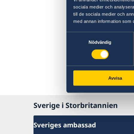
sociala medier och analysera 
till de sociala medier och a
med annan information som du 
Samtyckesval
Nödvändig
Avvisa
Sverige i Storbritannien
Sveriges ambassad