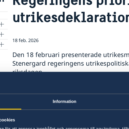
utrikesdeklaratio
18 feb. 2026
Den 18 februari presenterade utrikes
Stenergard regeringens utrikespolitisk
riksdagen.
Deklarationen, som sammanfattar regeringens ut
innehåller ett antal fokusområden, bland andra
Information
Stödet till Ukraina och ökad press på Ryssl
Stärkta samarbeten inom säkerhet och han
cookies
Jämställdhet och kvinnors egenmakt.
e för att anpassa innehållet och annonserna till användarna, tillh