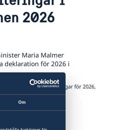
nen 2026
minister Maria Malmer
a deklaration för 2026 i
rikespolitiska prioriteringar för 2026,
:
Om
and.
del.
andahålla funktioner för