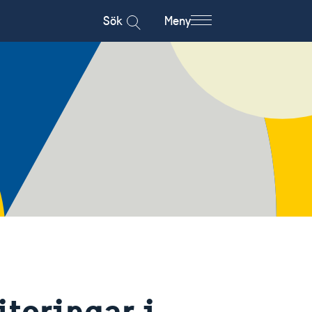
Sök
Meny
teringar i