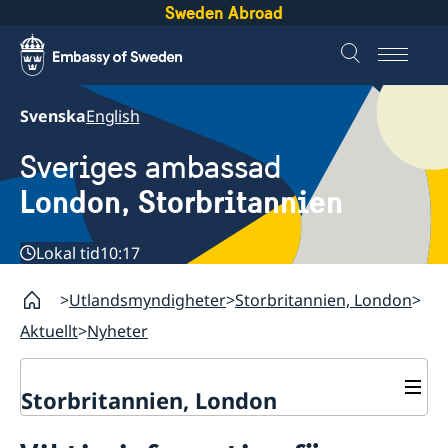
Sweden Abroad
Svenska
English
Sveriges ambassad
London, Storbritannien
Lokal tid
10:17
Utlandsmyndigheter
Storbritannien, London
Aktuellt
Nyheter
Storbritannien, London
Kontakt / Öppettider