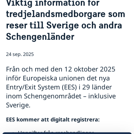
Viktig information för
Om oss
tredjelandsmedborgare som
Honorärkonsulat
Så stöttar vi svenska företag
Lediga tjänster
reser till Sverige och andra
Vi är en resurs för svenska företag
Aktuellt
Team Sweden i Storbritannien
Nyheter
Schengenländer
Så kan du få stöd i Storbritannien
Svenska företag i Storbritannien
Anmäl handelshinder
24 sep. 2025
Från och med den 12 oktober 2025
inför Europeiska unionen det nya
Entry/Exit System (EES) i 29 länder
inom Schengenområdet – inklusive
Sverige.
EES kommer att digitalt registrera:
Uppgifter från resehandlingar