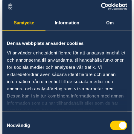
In- och utresedatum
Biometriska data (ansiktsbild och
Samtycke
Information
Om
fingeravtryck)
Systemet ersätter manuell stämpling av
pass och hjälper till att säkerställa att 90-
Denna webbplats använder cookies
dagarsregeln för korta vistelser följs.
Vi använder enhetsidentifierare för att anpassa innehållet
och annonserna till användarna, tillhandahålla funktioner
All personlig information hanteras i enlighet
för sociala medier och analysera vår trafik. Vi
med EU:s dataskyddsregler.
vidarebefordrar även sådana identifierare och annan
information från din enhet till de sociala medier och
Mer information finns på:
annons- och analysföretag som vi samarbetar med.
https://travel-europe.europa.eu
Dessa kan i sin tur kombinera informationen med annan
information som du har tillhandahållit eller som de har
samlat in när du har använt deras tjänster.
Se även information från Polisen:
Entry Exit System | Polismyndigheten
Samtyckesval
Nödvändig
Senast uppdaterad 24 sep. 2025, 11.56