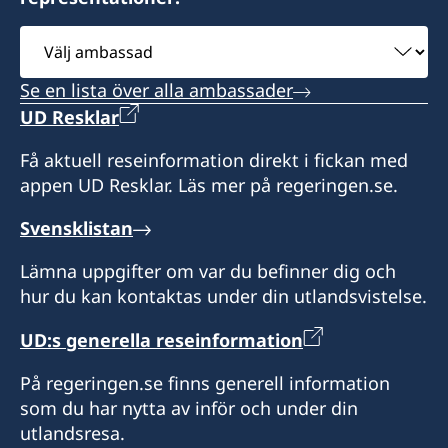
Belfast BT3 9AH
och Faversham)
Outer Hebrides
Mariner House
Öppettider: 09:00 – 17:00
Northern Ireland
Välj
Trondheim Way
ambassad
Konsulatet täcker följande områden: Antrim,
Honorärkonsul
Öppettider: enligt överenskommelse
På detta konsulat kan du hämta pass.
Stallingborough
Se en lista över alla ambassader
Armagh, Down, Fermanagh, Londonderry och
Immingham
George Gaggero
Honorärkonsul
UD Resklar
Tyrone
Öppettider: enligt överenskommelse
North East Lincolnshire DN41 8FD
Telefontid: tisdag och torsdag 09:00 – 14:00
Assistent
James Ryeland
Få aktuell reseinformation direkt i fickan med
Konsulatet täcker följande områden:
På detta konsulat kan du hämta pass.
appen UD Resklar. Läs mer på regeringen.se.
Humberside, Lincolnshire and
Honorärkonsul
Maria Jesus Lyon
Nottinghamshire, Durham, Northumberland
Öppettider: enligt överenskommelse
Svensklistan
Mike Christopherson
and Tyne and Wear, Cleveland and North
Honorärkonsul
Yorkshire (norr om en linje mellan Hawes och
Lämna uppgifter om var du befinner dig och
Scarborough)
hur du kan kontaktas under din utlandsvistelse.
David Clarke
UD:s generella reseinformation
Öppettider: enligt överenskommelse
Assistent
På regeringen.se finns generell information
Honorärkonsul
Karen Patterson
som du har nytta av inför och under din
Camilla Carlbom Flinn
utlandsresa.