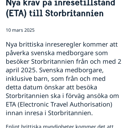
Nya krav på inresetillstånd
Om oss
(ETA) till Storbritannien
Honorärkonsulat
Så stöttar vi svenska företag
Lediga tjänster
Vi är en resurs för svenska företag
Aktuellt
Team Sweden i Storbritannien
10 mars 2025
Nyheter
Så kan du få stöd i Storbritannien
Svenska företag i Storbritannien
Nya brittiska inreseregler kommer att
Anmäl handelshinder
påverka svenska medborgare som
besöker Storbritannien från och med 2
april 2025. Svenska medborgare,
inklusive barn, som från och med
detta datum önskar att besöka
Storbritannien ska i förväg ansöka om
ETA (Electronic Travel Authorisation)
innan inresa i Storbritannien.
Enligt brittiska myndigheter kommer det att