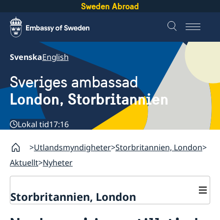
Sweden Abroad
Svenska
English
Sveriges ambassad
London, Storbritannien
Lokal tid
17:16
Utlandsmyndigheter
Storbritannien, London
Aktuellt
Nyheter
Storbritannien, London
Kontakt / Öppettider