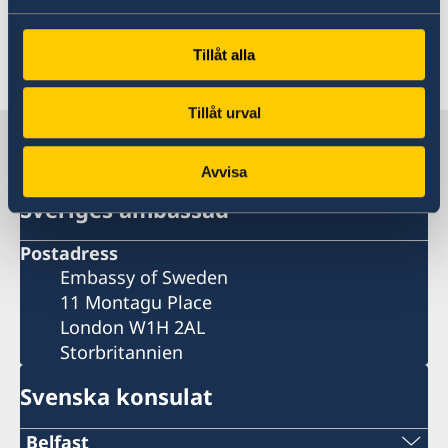
myndigheter.
Tillåt alla
Senast uppdaterad 10 mars 2025, 11.44
Tillåt urval
Sverige i Storbritannien
Avvisa
Sveriges ambassad
Postadress
Embassy of Sweden
11 Montagu Place
London W1H 2AL
Storbritannien
Svenska konsulat
Belfast