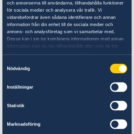
Se till att endast ansöka om ETA genom den
och annonserna till användarna, tillhandahålla funktioner
officiella webbplatsen. Det enklaste är att
för sociala medier och analysera vår trafik. Vi
ladda ner ETA-appen.
vidarebefordrar även sådana identifierare och annan
information från din enhet till de sociala medier och
annons- och analysföretag som vi samarbetar med.
Var uppmärksam på hemsidorna online som
Dessa kan i sin tur kombinera informationen med annan
tar högre avgifter. Se alltid till att du
information som du har tillhandahållit eller som de har
använder den officiella webbplatsen.
samlat in när du har använt deras tjänster.
Samtyckesval
För att
rapportera oegentligheter
besök
Nödvändig
brittiska myndigheters webbplats.
Inställningar
Den svenska ambassaden i London, de svenska
honorärkonsulaten i Storbritannien eller
Statistik
svenska Utrikesdepartementet har ingen
ytterligare information om ETA.
Marknadsföring
Vid frågor, vänligen kontakta brittiska