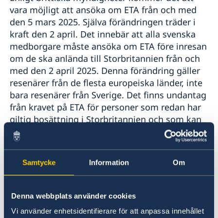
vara möjligt att ansöka om ETA från och med
den 5 mars 2025. Själva förändringen träder i
kraft den 2 april. Det innebär att alla svenska
medborgare måste ansöka om ETA före inresan
om de ska anlända till Storbritannien från och
med den 2 april 2025. Denna förändring gäller
resenärer från de flesta europeiska länder, inte
bara resenärer från Sverige. Det finns undantag
från kravet på ETA för personer som redan har
giltig bosättning i Storbritannien och som kan
dokumentera detta. Ansökan görs digitalt
antingen via en webbplats eller en app
utvecklad av de brittiska myndigheterna.
Samtycke
Information
Om
Du kan läsa mer på
brittiska regeringens hemsida om ETA
.
Denna webbplats använder cookies
Vi använder enhetsidentifierare för att anpassa innehållet