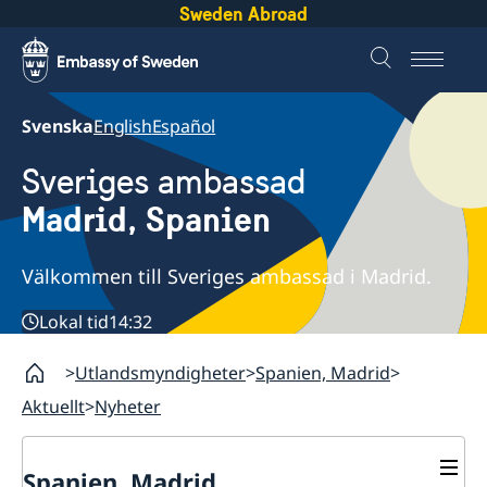
Sweden Abroad
Svenska
English
Español
Sveriges ambassad
Madrid, Spanien
Välkommen till Sveriges ambassad i Madrid.
Lokal tid
14:32
Utlandsmyndigheter
Spanien, Madrid
Aktuellt
Nyheter
Spanien, Madrid