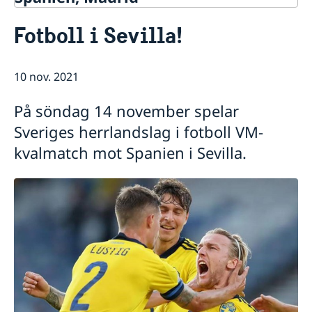
Kontakt & öppettider
Fotboll i Sevilla!
Om oss
Ambassadens personal
Så stöttar vi svenska företag
Dataskyddspolicy (GDPR)
10 nov. 2021
Vi är en resurs för svenska företag
Aktuellt
Allmänna handlingar
Team Sweden
Lediga tjänster
Nyheter
På söndag 14 november spelar
Så kan du få stöd
Praktik
Prioriterat Sverigefrämjande - seminarier &
Sveriges herrlandslag i fotboll VM-
Svenska företag i Spanien
evenemang
Anmäl handelshinder
kvalmatch mot Spanien i Sevilla.
Svenskrelaterade kontakter i Spanien