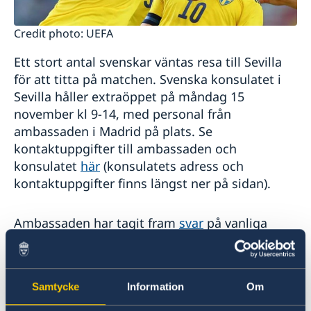
Credit photo: UEFA
Ett stort antal svenskar väntas resa till Sevilla
för att titta på matchen. Svenska konsulatet i
Sevilla håller extraöppet på måndag 15
november kl 9-14, med personal från
ambassaden i Madrid på plats. Se
kontaktuppgifter till ambassaden och
konsulatet
här
(konsulatets adress och
kontaktuppgifter finns längst ner på sidan).
Ambassaden har tagit fram
svar
på vanliga
frågor med anledning av Covid-19 i Spanien.
För mer information rekommenderas
Samtycke
Information
Om
UD Resklar-appen
samt ambassadens sociala