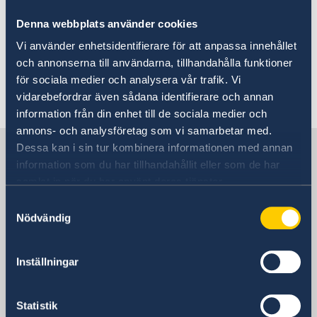
medier. Se även ambassadens
lägesbild
för
covid-19 med reseinformation.
Denna webbplats använder cookies
Vi använder enhetsidentifierare för att anpassa innehållet
Credits foto: UEFA
och annonserna till användarna, tillhandahålla funktioner
för sociala medier och analysera vår trafik. Vi
Senast uppdaterad 11 nov. 2021, 12.27
vidarebefordrar även sådana identifierare och annan
information från din enhet till de sociala medier och
annons- och analysföretag som vi samarbetar med.
Sverige i Spanien
Dessa kan i sin tur kombinera informationen med annan
information som du har tillhandahållit eller som de har
samlat in när du har använt deras tjänster.
Sveriges ambassad
Samtyckesval
Nödvändig
Besöksadress
Calle Caracas, 25
Inställningar
Madrid
Postadress
Embajada de Suecia
Statistik