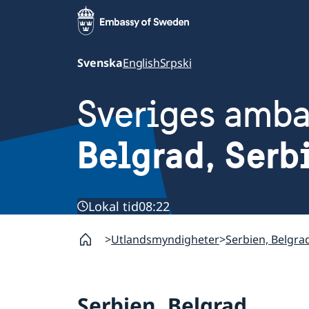
Svenska
English
Srpski
Sveriges amb
Belgrad, Serb
Lokal tid
08:22
Utlandsmyndigheter
Serbien, Belgra
Serbien, Belgrad