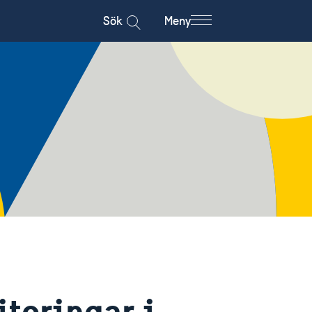
Sök
Meny
teringar i