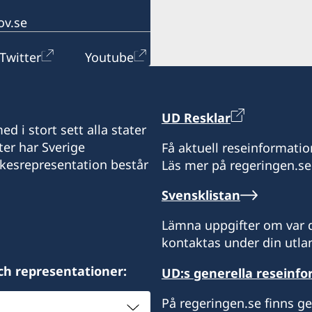
81000 Podgorica
Montenegro
ov.se
Twitter
Youtube
Öppettider:
Måndag-fredag kl. 09.00-
UD Resklar
d i stort sett alla stater
Svenska medborgare i be
ter har Sverige
Få aktuell reseinformatio
i Belgrad för vidare info
ikesrepresentation består
Läs mer på regeringen.se
Honorärkonsul
Svensklistan
Saša Vujačić
Lämna uppgifter om var d
kontaktas under din utlan
ch representationer:
UD:s generella reseinf
På regeringen.se finns g