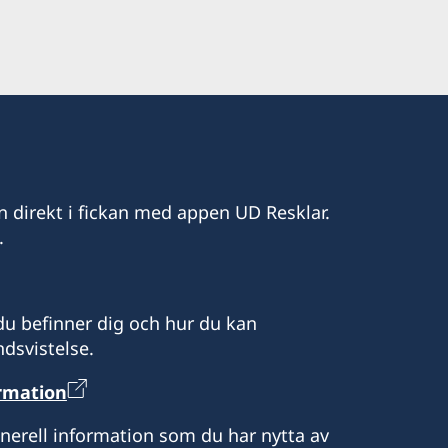
13.00
hov av hjälp kan kontakta ambassaden
n direkt i fickan med appen UD Resklar.
rmation på telefon +381 11 20 69 200.
.
u befinner dig och hur du kan
dsvistelse.
ormation
enerell information som du har nytta av