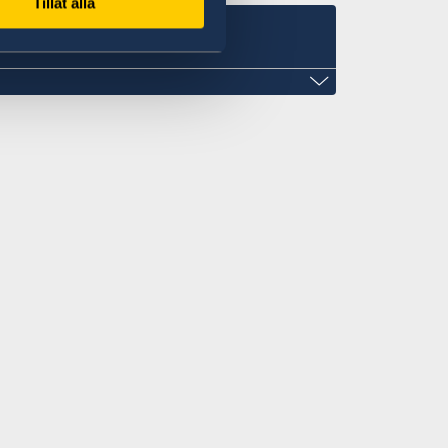
Tillåt alla
om
56/2