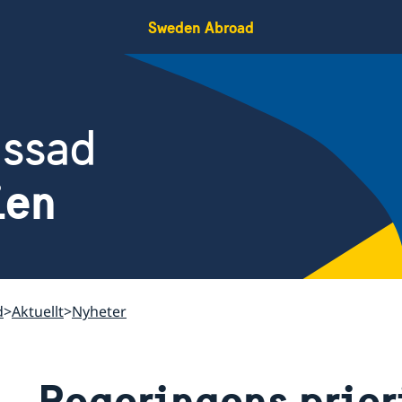
Sweden Abroad
assad
ien
d
Aktuellt
Nyheter
Regeringens priori