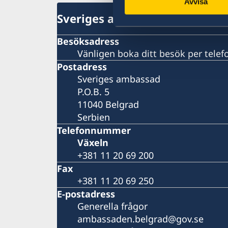
Avvisa
Sveriges ambassad
Besöksadress
Vänligen boka ditt besök per telefo
Postadress
Sveriges ambassad
P.O.B. 5
11040 Belgrad
Serbien
Telefonnummer
Växeln
+381 11 20 69 200
Fax
+381 11 20 69 250
E-postadress
Generella frågor
ambassaden.belgrad@gov.se