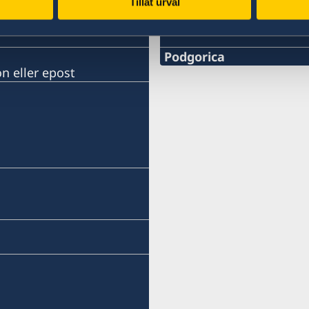
Tillåt urval
Svenska konsulat
Podgorica
n eller epost
Telefonnummer
+382 20 22 97 30
Epost adress
info@lawoffice-vujacic.c
Faxnummer
+382 20 22 97 30
Law Office Vujačić
Bulevar Ivana Crnojevica 
I-st floor Lamela A