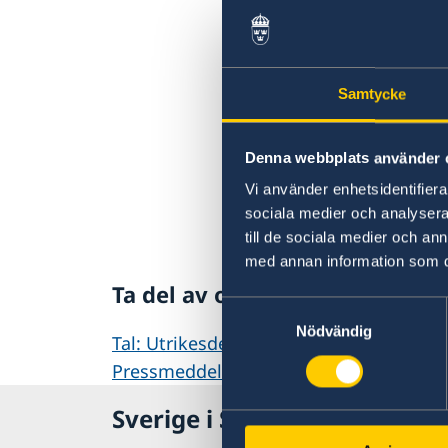
Samtycke
Denna webbplats använder 
Vi använder enhetsidentifierar
sociala medier och analysera 
till de sociala medier och a
med annan information som du 
Ta del av och läs utrikesdekla
Samtyckesval
Nödvändig
Tal: Utrikesdeklarationen på regeringe
Pressmeddelande om utrikesdeklaratio
Sverige i Serbien