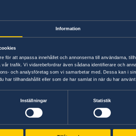
Information
cookies
Photo: Anders Löwdin/Riksdagen
e för att anpassa innehållet och annonserna till användarna, tillh
vår trafik. Vi vidarebefordrar även sådana identifierare och anna
nnons- och analysföretag som vi samarbetar med. Dessa kan i sin
har tillhandahållit eller som de har samlat in när du har använt 
rationen 2023.
Inställningar
Statistik
ns webbplats
nen på regeringens webbplats