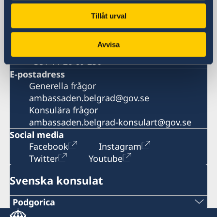
Serbien
Telefonnummer
Tillåt urval
Växeln
+381 11 20 69 200
Avvisa
Fax
+381 11 20 69 250
E-postadress
Generella frågor
ambassaden.belgrad@gov.se
Konsulära frågor
ambassaden.belgrad-konsulart@gov.se
Social media
Facebook
Instagram
Twitter
Youtube
Svenska konsulat
Podgorica
Telefonnummer