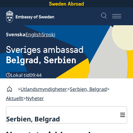
Sweden Abroad
Svenska
English
Srpski
Sveriges ambassad
Belgrad, Serbien
Lokal tid
09:44
Utlandsmyndigheter
Serbien, Belgrad
Aktuellt
Nyheter
Serbien, Belgrad
Om oss