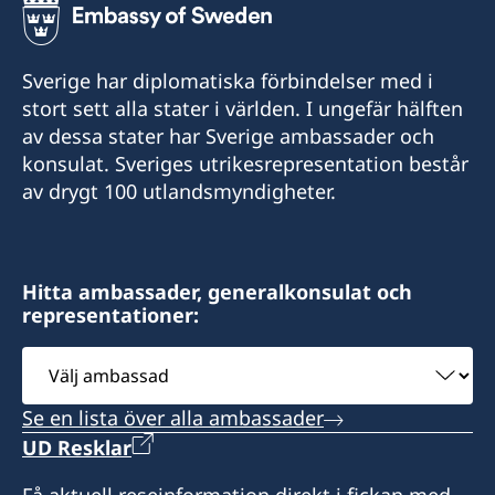
+382 20 22 97 30
Sverige har diplomatiska förbindelser med i
Epost adress
stort sett alla stater i världen. I ungefär hälften
av dessa stater har Sverige ambassader och
info@lawoffice-vujacic.com
konsulat. Sveriges utrikesrepresentation består
av drygt 100 utlandsmyndigheter.
Faxnummer
+382 20 22 97 30
Law Office Vujačić
Hitta ambassader, generalkonsulat och
representationer:
Bulevar Ivana Crnojevica 56/2
I-st floor Lamela A
Välj
81000 Podgorica
ambassad
Montenegro
Se en lista över alla ambassader
UD Resklar
Öppettider:
Få aktuell reseinformation direkt i fickan med