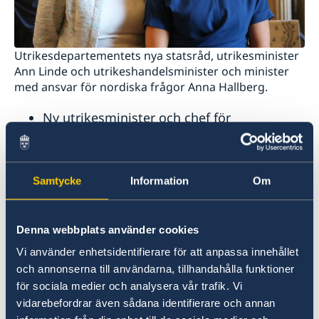
Utrikesdepartementets nya statsråd, utrikesminister
Ann Linde och utrikeshandelsminister och minister
med ansvar för nordiska frågor Anna Hallberg.
Ny utrikesminister och chef för
Utrikesdepartementet är Ann Linde.
Ny utrikeshandelsminister och minister
med ansvar för nordiska frågor är Anna
Samtycke
Information
Om
Hallberg.
Ny arbetsmarknadsminister och chef för
Denna webbplats använder cookies
Arbetsmarknadsdepartementet är Eva
Vi använder enhetsidentifierare för att anpassa innehållet
Nordmark.
och annonserna till användarna, tillhandahålla funktioner
Margot Wallström och Ylva Johansson lämnar
för sociala medier och analysera vår trafik. Vi
vidarebefordrar även sådana identifierare och annan
regeringen.