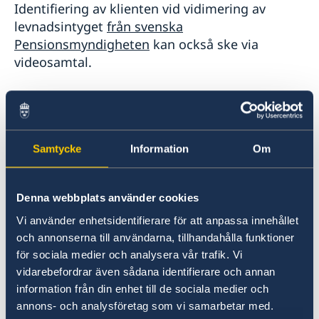
Identifiering av klienten vid vidimering av
levnadsintyget
från svenska
Pensionsmyndigheten
kan också ske via
videosamtal.
Klienten behöver i så fall skicka följande till
ambassaden med vanlig post:
Samtycke
Information
Om
Levnadsintyg;
kopia på sin giltiga ID-handling (pass eller
ID-kort);
Denna webbplats använder cookies
mobilnummer som ambassaden kan
Vi använder enhetsidentifierare för att anpassa innehållet
kontakta klienten på för videosamtal (via
och annonserna till användarna, tillhandahålla funktioner
Viber eller Whatsapp).
för sociala medier och analysera vår trafik. Vi
vidarebefordrar även sådana identifierare och annan
information från din enhet till de sociala medier och
annons- och analysföretag som vi samarbetar med.