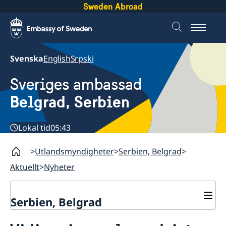
Sweden Abroad
Svenska
English
Srpski
Sveriges ambassad
Belgrad, Serbien
Lokal tid
05:43
Utlandsmyndigheter
Serbien, Belgrad
Aktuellt
Nyheter
Serbien, Belgrad
Om oss