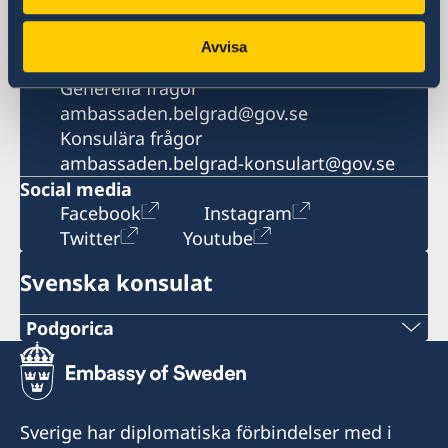
Fax
+381 11 20 69 250
Avvisa
E-postadress
Generella frågor
ambassaden.belgrad@gov.se
Konsulära frågor
ambassaden.belgrad-konsulart@gov.se
Social media
Facebook
Instagram
Twitter
Youtube
Svenska konsulat
Podgorica
Telefonnummer
+382 20 22 97 30
Sverige har diplomatiska förbindelser med i
Epost adress