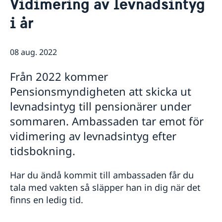
Vidimering av levnadsintyg
Sveriges ambassadör
Kontakt
i år
Så stöttar vi svenska företag
Vi är en resurs för svenska företag
Aktuellt
Team Sweden
08 aug. 2022
Sveriges utvecklingssamarbete i Serbien
Nyheter
Så kan du få stöd
Svenska företag i Serbien
Val 2026 – riksdag, region och kommun
Från 2022 kommer
Anmäl handelshinder
Protester
Pensionsmyndigheten att skicka ut
Ansökningar om Schengenvisum - förändringar
levnadsintyg till pensionärer under
Adoptionsfrågor
sommaren. Ambassaden tar emot för
vidimering av levnadsintyg efter
tidsbokning.
Har du ändå kommit till ambassaden får du
tala med vakten så släpper han in dig när det
finns en ledig tid.