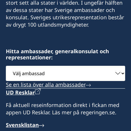
stort sett alla stater i världen. I ungefär hälften
av dessa stater har Sverige ambassader och
info@lawoffice-vujacic.com
konsulat. Sveriges utrikesrepresentation består
av drygt 100 utlandsmyndigheter.
Faxnummer
+382 20 22 97 30
Law Office Vujačić
Hitta ambassader, generalkonsulat och
representationer:
Bulevar Ivana Crnojevica 56/2
I-st floor Lamela A
Välj
81000 Podgorica
ambassad
Montenegro
Se en lista över alla ambassader
UD Resklar
Öppettider:
Få aktuell reseinformation direkt i fickan med
appen UD Resklar. Läs mer på regeringen.se.
Måndag-fredag kl. 09.00-13.00
Svensklistan
Svenska medborgare i behov av hjälp kan