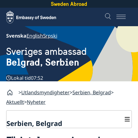
Sweden Abroad
Svenska
English
Srpski
Sveriges ambassad
Belgrad, Serbien
Lokal tid
07:52
Utlandsmyndigheter
Serbien, Belgrad
Aktuellt
Nyheter
Serbien, Belgrad
Om oss