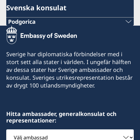
Svenska konsulat
Podgorica
Telefonnummer
+382 20 22 97 30
Sverige har diplomatiska förbindelser med i
Epost adress
stort sett alla stater i världen. I ungefär hälften
av dessa stater har Sverige ambassader och
info@lawoffice-vujacic.com
konsulat. Sveriges utrikesrepresentation består
av drygt 100 utlandsmyndigheter.
Faxnummer
+382 20 22 97 30
Law Office Vujačić
Hitta ambassader, generalkonsulat och
representationer:
Bulevar Ivana Crnojevica 56/2
I-st floor Lamela A
Välj
81000 Podgorica