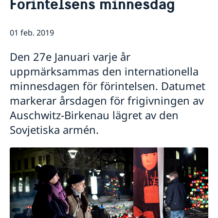
Förintelsens minnesdag
Sveriges ambassadör
Kontakt
Så stöttar vi svenska företag
01 feb. 2019
Vi är en resurs för svenska företag
Aktuellt
Team Sweden
Sveriges utvecklingssamarbete i Serbien
Den 27e Januari varje år
Nyheter
Så kan du få stöd
uppmärksammas den internationella
Svenska företag i Serbien
Val 2026 – riksdag, region och kommun
Anmäl handelshinder
Protester
minnesdagen för förintelsen. Datumet
Ansökningar om Schengenvisum - förändringar
markerar årsdagen för frigivningen av
Adoptionsfrågor
Auschwitz-Birkenau lägret av den
Sovjetiska armén.