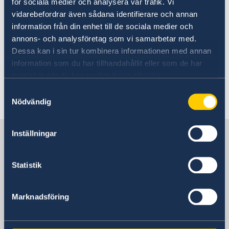
för sociala medier och analysera vår trafik. Vi
denna dag som markerade slutet av de
vidarebefordrar även sådana identifierare och annan
fruktansvärda brott som begicks i Auschwitz-
information från din enhet till de sociala medier och
Birkenau koncentrationsläger.
annons- och analysföretag som vi samarbetar med.
Dessa kan i sin tur kombinera informationen med annan
Här
kan du läsa mer om Sveriges bidrag till
information som du har tillhandahållit eller som de har
förintelsens minnesdag.
samlat in när du har använt deras tjänster.
Samtyckesval
Senast uppdaterad 01 feb. 2019, 14.26
Nödvändig
Sverige i Serbien
Inställningar
Statistik
Sveriges ambassad
Besöksadress
Marknadsföring
Vänligen boka ditt besök per telefon eller
epost