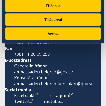
Postadress
Sveriges ambassad
Tillåt alla
P.O.B. 5
11040 Belgrad
Tillåt urval
Serbien
Telefonnummer
Avvisa
Växeln
+381 11 20 69 200
Fax
+381 11 20 69 250
E-postadress
Generella frågor
ambassaden.belgrad@gov.se
Konsulära frågor
ambassaden.belgrad-konsulart@gov.se
Social media
Facebook
Instagram
Twitter
Youtube