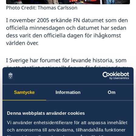
Photo Credit: Thomas Carlsson
I november 2005 erkände FN datumet som den
officiella minnesdagen och datumet har sedan
dess varit den officiella dagen för ihågkomst
världen över.
I Sverige har forumet för levande historia, som
är ett statligt nationellt forum för främjande av
demokrati, tolerans och mänskliga rättigheter,
sedan 2003 medvetet uppmärksammat och
informerat om denna dag genom olika
Samtycke
Information
Om
seminarier och cermonier i syfte att hedra
offren av förintelsen.
Denna webbplats använder cookies
Sveriges ambassad i Belgrad skulle vilja
Vi använder enhetsidentifierare för att anpassa innehållet
uppmuntra alla att ta en minut och minnas
och annonserna till användarna, tillhandahålla funktioner