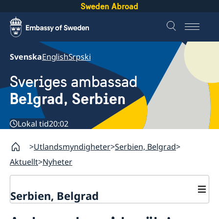
Sweden Abroad
Svenska
English
Srpski
Sveriges ambassad
Belgrad, Serbien
Lokal tid
20:02
Utlandsmyndigheter
Serbien, Belgrad
Aktuellt
Nyheter
Serbien, Belgrad
Om oss