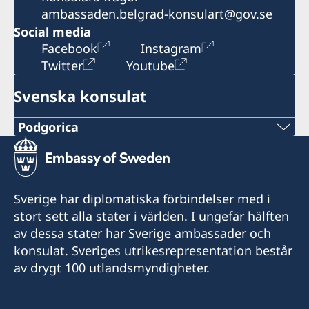
ambassaden.belgrad-konsulart@gov.se
Social media
Facebook
Instagram
Twitter
Youtube
Svenska konsulat
Podgorica
Telefonnummer
+382 20 22 97 30
Sverige har diplomatiska förbindelser med i
Epost adress
stort sett alla stater i världen. I ungefär hälften
av dessa stater har Sverige ambassader och
info@lawoffice-vujacic.com
konsulat. Sveriges utrikesrepresentation består
av drygt 100 utlandsmyndigheter.
Faxnummer
+382 20 22 97 30