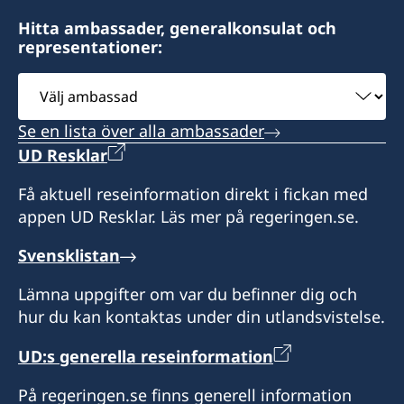
Law Office Vujačić
Hitta ambassader, generalkonsulat och
representationer:
Bulevar Ivana Crnojevica 56/2
I-st floor Lamela A
Välj
81000 Podgorica
ambassad
Montenegro
Se en lista över alla ambassader
UD Resklar
Öppettider:
Få aktuell reseinformation direkt i fickan med
appen UD Resklar. Läs mer på regeringen.se.
Måndag-fredag kl. 09.00-13.00
Svensklistan
Svenska medborgare i behov av hjälp kan
kontakta ambassaden
Lämna uppgifter om var du befinner dig och
i Belgrad för vidare information på telefon +381
hur du kan kontaktas under din utlandsvistelse.
11 20 69 200.
UD:s generella reseinformation
Honorärkonsul
På regeringen.se finns generell information