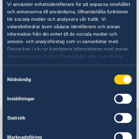
Vi använder enhetsidentifierare för att anpassa innehållet
Synagoga samt träffade representanter från
och annonserna till användarna, tillhandahålla funktioner
civilsamhället och elever.
Ambassadören och
för sociala medier och analysera vår trafik. Vi
Borgmästaren i Sabac, Nebojsa Zelenovic,
vidarebefordrar även sådana identifierare och annan
planterade också ett träd för att minnas
information från din enhet till de sociala medier och
besöket och som en symbol för goda relationer
annons- och analysföretag som vi samarbetar med.
mellan staden och Ambassaden.
Dessa kan i sin tur kombinera informationen med annan
information som du har tillhandahållit eller som de har
”Det är genom att besöka olika städer som jag lär
samlat in när du har använt deras tjänster.
känna Serbien på bästa sätt
” -
Jan Lundin,
Samtyckesval
Sveriges ambassadör i Serbien.
Nödvändig
Senast uppdaterad 16 nov. 2018, 13.24
Inställningar
Sverige i Serbien
Statistik
Sveriges ambassad
Marknadsföring