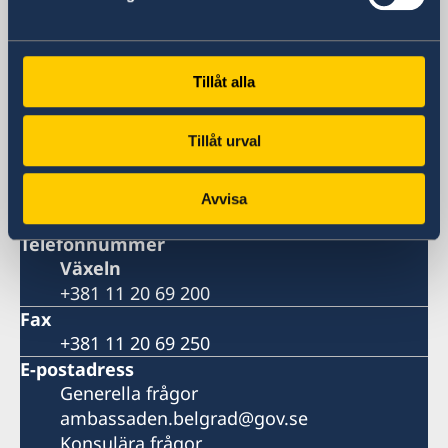
Besöksadress
Vänligen boka ditt besök per telefon eller
Tillåt alla
epost
Postadress
Sveriges ambassad
Tillåt urval
P.O.B. 5
11040 Belgrad
Avvisa
Serbien
Telefonnummer
Växeln
+381 11 20 69 200
Fax
+381 11 20 69 250
E-postadress
Generella frågor
ambassaden.belgrad@gov.se
Konsulära frågor