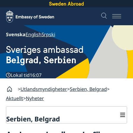
Sweden Abroad
Svenska
English
Srpski
Sveriges ambassad
Belgrad, Serbien
Lokal tid
16:07
Utlandsmyndigheter
Serbien, Belgrad
Aktuellt
Nyheter
Serbien, Belgrad
Om oss