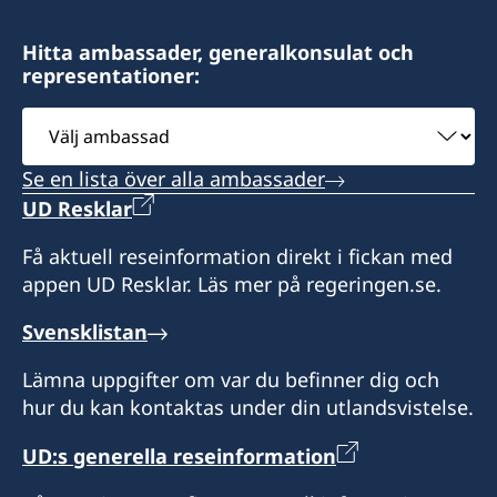
+382 20 22 97 30
Law Office Vujačić
Hitta ambassader, generalkonsulat och
representationer:
Bulevar Ivana Crnojevica 56/2
I-st floor Lamela A
Välj
81000 Podgorica
ambassad
Montenegro
Se en lista över alla ambassader
UD Resklar
Öppettider:
Få aktuell reseinformation direkt i fickan med
appen UD Resklar. Läs mer på regeringen.se.
Måndag-fredag kl. 09.00-13.00
Svensklistan
Svenska medborgare i behov av hjälp kan
kontakta ambassaden
Lämna uppgifter om var du befinner dig och
i Belgrad för vidare information på telefon +381
hur du kan kontaktas under din utlandsvistelse.
11 20 69 200.
UD:s generella reseinformation
Honorärkonsul