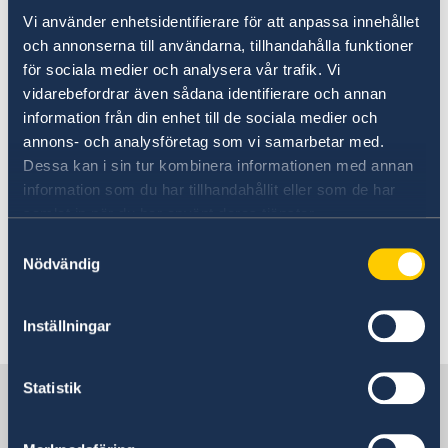
Vi använder enhetsidentifierare för att anpassa innehållet
Under dagarna har ambassaden också
och annonserna till användarna, tillhandahålla funktioner
diskuterat säkerhet och årets närmaste
för sociala medier och analysera vår trafik. Vi
händelser. I höst är ambassaden bland annat
vidarebefordrar även sådana identifierare och annan
involverad i Ingemar Bergmans 100-års
information från din enhet till de sociala medier och
annons- och analysföretag som vi samarbetar med.
jubileum, en konferens mellan svensk och
Dessa kan i sin tur kombinera informationen med annan
serbisk polis samt en klimatvecka för att
information som du har tillhandahållit eller som de har
nämna några få exempel.
samlat in när du har använt deras tjänster.
Ambassaden tar med sig inspiration och energi
från dessa dagar och ser framemot det
Samtyckesval
Nödvändig
kommande året!
Senast uppdaterad 14 sep. 2018, 09.08
Inställningar
Statistik
Sverige i Serbien