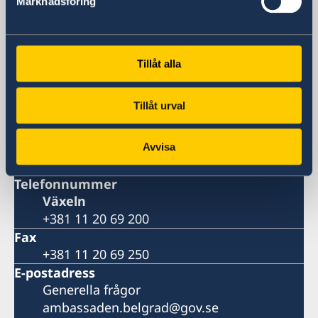
Marknadsföring
Sveriges ambassad
Besöksadress
Vänligen boka ditt besök per telefon eller
Tillåt alla
epost
Postadress
Tillåt urval
Sveriges ambassad
P.O.B. 5
11040 Belgrad
Avvisa
Serbien
Telefonnummer
Växeln
+381 11 20 69 200
Fax
+381 11 20 69 250
E-postadress
Generella frågor
ambassaden.belgrad@gov.se