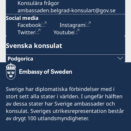
Konsulära frågor
ambassaden.belgrad-konsulart@gov.se
Social media
Facebook
Instagram
Twitter
Youtube
Svenska konsulat
Podgorica
Telefonnummer
+382 20 22 97 30
Sverige har diplomatiska förbindelser med i
Epost adress
stort sett alla stater i världen. I ungefär hälften
av dessa stater har Sverige ambassader och
info@lawoffice-vujacic.com
konsulat. Sveriges utrikesrepresentation består
av drygt 100 utlandsmyndigheter.
Faxnummer