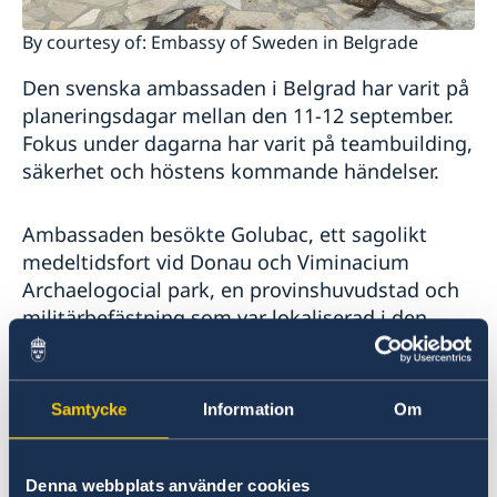
By courtesy of: Embassy of Sweden in Belgrade
Den svenska ambassaden i Belgrad har varit på
planeringsdagar mellan den 11-12 september.
Fokus under dagarna har varit på teambuilding,
säkerhet och höstens kommande händelser.
Ambassaden besökte Golubac, ett sagolikt
medeltidsfort vid Donau och Viminacium
Archaelogocial park, en provinshuvudstad och
militärbefästning som var lokaliserad i den
romerska provinsen Moesia. Staden är idag en
arkeologisk plats med lämningar av tempel,
gator och amfiteatrar. Golubac och
Samtycke
Information
Om
Viminaciums arkeologiska park är två av
Serbiens många historiska platser som är väl
värda ett besök.
Denna webbplats använder cookies