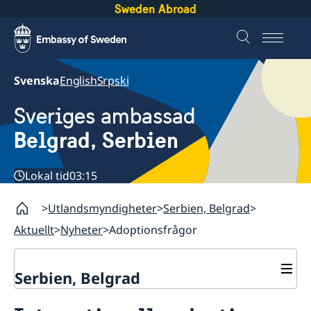
Sweden Abroad
Svenska
English
Srpski
Sveriges ambassad
Belgrad, Serbien
Lokal tid
03:15
Utlandsmyndigheter
Serbien, Belgrad
Aktuellt
Nyheter
Adoptionsfrågor
Serbien, Belgrad
Om oss