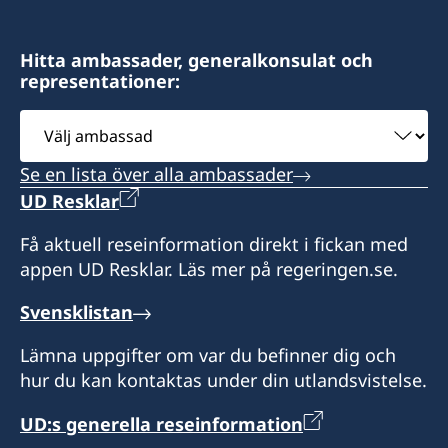
+382 20 22 97 30
Law Office Vujačić
Hitta ambassader, generalkonsulat och
representationer:
Bulevar Ivana Crnojevica 56/2
I-st floor Lamela A
Välj
81000 Podgorica
ambassad
Montenegro
Se en lista över alla ambassader
UD Resklar
Öppettider:
Få aktuell reseinformation direkt i fickan med
appen UD Resklar. Läs mer på regeringen.se.
Måndag-fredag kl. 09.00-13.00
Svensklistan
Svenska medborgare i behov av hjälp kan
kontakta ambassaden
Lämna uppgifter om var du befinner dig och
i Belgrad för vidare information på telefon +381
hur du kan kontaktas under din utlandsvistelse.
11 20 69 200.
UD:s generella reseinformation
Honorärkonsul