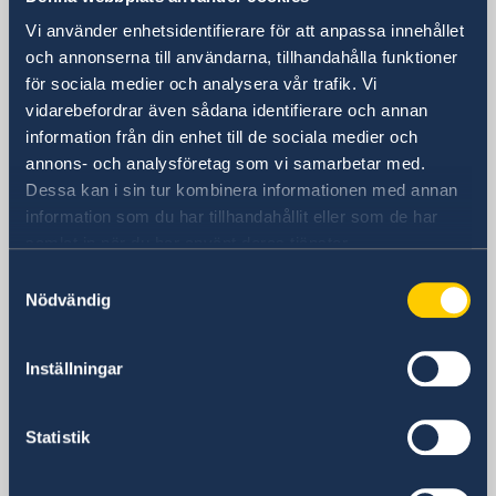
Sveriges ambassad
Vi använder enhetsidentifierare för att anpassa innehållet
och annonserna till användarna, tillhandahålla funktioner
Besöksadress
för sociala medier och analysera vår trafik. Vi
Vänligen boka ditt besök per telefon eller
vidarebefordrar även sådana identifierare och annan
epost
information från din enhet till de sociala medier och
Postadress
annons- och analysföretag som vi samarbetar med.
Sveriges ambassad
Dessa kan i sin tur kombinera informationen med annan
P.O.B. 5
information som du har tillhandahållit eller som de har
11040 Belgrad
samlat in när du har använt deras tjänster.
Serbien
Samtyckesval
Telefonnummer
Nödvändig
Växeln
+381 11 20 69 200
Inställningar
Fax
+381 11 20 69 250
E-postadress
Statistik
Generella frågor
ambassaden.belgrad@gov.se