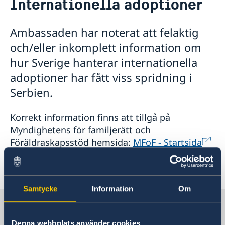
Internationella adoptioner
Sveriges ambassadör
Kontakt
Så stöttar vi svenska företag
Ambassaden har noterat att felaktig
Vi är en resurs för svenska företag
Aktuellt
och/eller inkomplett information om
Team Sweden
Nyheter
hur Sverige hanterar internationella
Så kan du få stöd
Svenska företag i Serbien
Val 2026 – riksdag, region och kommun
adoptioner har fått viss spridning i
Anmäl handelshinder
Protester
Serbien.
Ansökningar om Schengenvisum - förändringar
Adoptionsfrågor
Korrekt information finns att tillgå på
Sveriges utvecklingssamarbete i Serbien
Myndighetens för familjerätt och
Föräldraskapsstöd hemsida:
MFoF - Startsida
Senast uppdaterad 30 dec. 2022, 13.05
Samtycke
Information
Om
Sverige i Serbien
Denna webbplats använder cookies