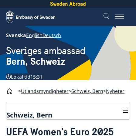
Sweden Abroad
Svenska
English
Deutsch
Sveriges ambassad
Bern, Schweiz
Lokal tid
15:31
Utlandsmyndigheter
Schweiz, Bern
Nyheter
Schweiz, Bern
Kontakt
UEFA Women's Euro 2025
Om oss