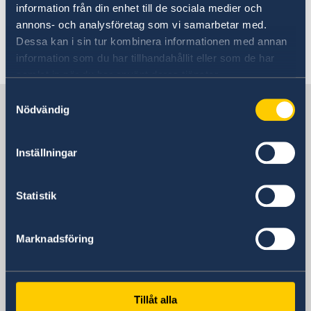
+ Läs mer
information från din enhet till de sociala medier och
annons- och analysföretag som vi samarbetar med.
Dessa kan i sin tur kombinera informationen med annan
Senast uppdaterad 30 juni 2025, 16.36
information som du har tillhandahållit eller som de har
samlat in när du har använt deras tjänster.
Samtyckesval
Sverige i Schweiz
Nödvändig
Sveriges ambassad
Inställningar
Besöksadress
Statistik
Bundesgasse 26
3011 Bern
Postadress
Marknadsföring
Schwedische Botschaft
Postfach
3001 Bern
Tillåt alla
Schweiz