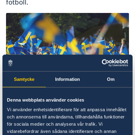
fotboll.
Samtycke
Information
Om
Denna webbplats använder cookies
Mer information om UEFA Women's Euro 2025
Vi använder enhetsidentifierare för att anpassa innehållet
hittar du här:
och annonserna till användarna, tillhandahålla funktioner
UEFA Women's EURO | UEFA.com(opens in a
för sociala medier och analysera vår trafik. Vi
new tab)
vidarebefordrar även sådana identifierare och annan