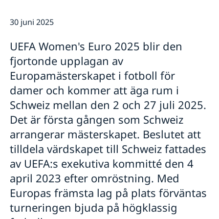
Dataskyddspolicy
Så stöttar vi svenska företag
30 juni 2025
Vi är en resurs för svenska företag
Nyheter
Team Sweden
UEFA Women's Euro 2025 blir den
Så kan du få stöd
fjortonde upplagan av
Svenska företag i Schweiz
Anmäl handelshinder i Schweiz
Europamästerskapet i fotboll för
damer och kommer att äga rum i
Schweiz mellan den 2 och 27 juli 2025.
Det är första gången som Schweiz
arrangerar mästerskapet. Beslutet att
tilldela värdskapet till Schweiz fattades
av UEFA:s exekutiva kommitté den 4
april 2023 efter omröstning. Med
Europas främsta lag på plats förväntas
turneringen bjuda på högklassig