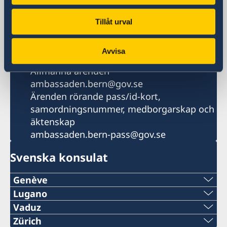
Telefonnummer
+41 31 328 70 00
Tillåt urval
Fax
+41 31 328 70 01
Avvisa
E-postadress
Allmänna ärenden
ambassaden.bern@gov.se
Ärenden rörande pass/id-kort,
samordningsnummer, medborgarskap och
äktenskap
ambassaden.bern-pass@gov.se
Svenska konsulat
Genève
Tel:
Lugano
Telefon:
Vaduz
+41 22 322 16 92
Telefon:
Zürich