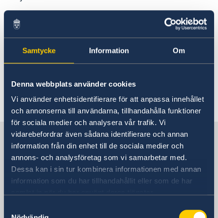
Branden i Crans-Montana
06 dec. 2025
Samtycke
Information
Om
Pass/nationellt id-kort – information
och tips angående tidsbokning
Denna webbplats använder cookies
Vi använder enhetsidentifierare för att anpassa innehållet
1
2
3
»
och annonserna till användarna, tillhandahålla funktioner
för sociala medier och analysera vår trafik. Vi
Sverige i Schweiz
vidarebefordrar även sådana identifierare och annan
information från din enhet till de sociala medier och
annons- och analysföretag som vi samarbetar med.
Sveriges ambassad
Dessa kan i sin tur kombinera informationen med annan
information som du har tillhandahållit eller som de har
Besöksadress
samlat in när du har använt deras tjänster.
Bundesgasse 26
Samtyckesval
3011 Bern
Nödvändig