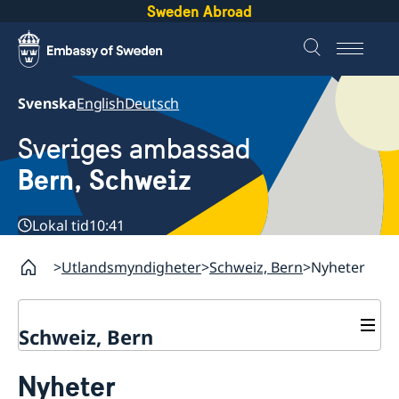
Sweden Abroad
Svenska
English
Deutsch
Sveriges ambassad
Bern, Schweiz
Lokal tid
10:41
Utlandsmyndigheter
Schweiz, Bern
Nyheter
Schweiz, Bern
Kontakt
Nyheter
Om oss