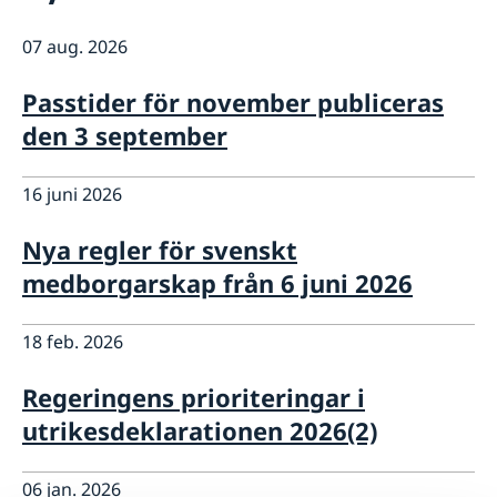
Dataskyddspolicy
Så stöttar vi svenska företag
07 aug. 2026
Vi är en resurs för svenska företag
Nyheter
Team Sweden
Passtider för november publiceras den 3 september
Passtider för november publiceras
Så kan du få stöd
den 3 september
Svenska företag i Schweiz
Anmäl handelshinder i Schweiz
16 juni 2026
Nya regler för svenskt
medborgarskap från 6 juni 2026
18 feb. 2026
Regeringens prioriteringar i
utrikesdeklarationen 2026(2)
06 jan. 2026