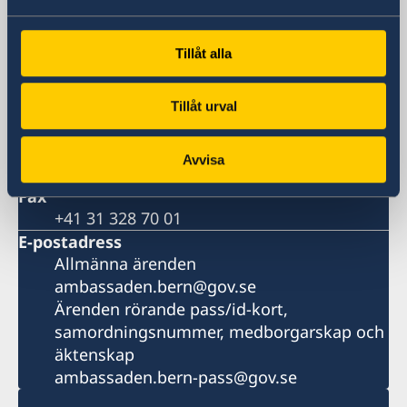
3011 Bern
Postadress
Tillåt alla
Schwedische Botschaft
Postfach
3001 Bern
Tillåt urval
Schweiz
Telefonnummer
Avvisa
+41 31 328 70 00
Fax
+41 31 328 70 01
E-postadress
Allmänna ärenden
ambassaden.bern@gov.se
Ärenden rörande pass/id-kort,
samordningsnummer, medborgarskap och
äktenskap
ambassaden.bern-pass@gov.se