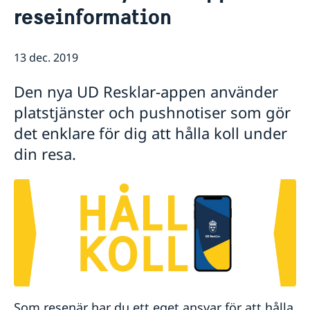
reseinformation
Dataskyddspolicy
Så stöttar vi svenska företag
Vi är en resurs för svenska företag
Nyheter
Team Sweden
13 dec. 2019
Så kan du få stöd
Svenska företag i Schweiz
Den nya UD Resklar-appen använder
Anmäl handelshinder i Schweiz
platstjänster och pushnotiser som gör
det enklare för dig att hålla koll under
din resa.
Som resenär har du ett eget ansvar för att hålla