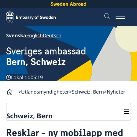
Sweden Abroad
Svenska
English
Deutsch
Sveriges ambassad
Bern, Schweiz
Lokal tid
05:19
Utlandsmyndigheter
Schweiz, Bern
Nyheter
Schweiz, Bern
Kontakt
Resklar - ny mobilapp med
Om oss