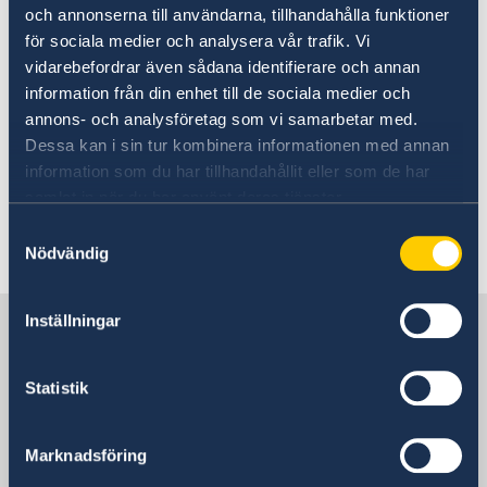
Ladda ner nya UD Resklar via länkarna nedan.
och annonserna till användarna, tillhandahålla funktioner
Om du redan har den gamla UD Resklar-appen
för sociala medier och analysera vår trafik. Vi
nedladdad behöver du bara uppdatera den.
vidarebefordrar även sådana identifierare och annan
information från din enhet till de sociala medier och
annons- och analysföretag som vi samarbetar med.
Appstore
Dessa kan i sin tur kombinera informationen med annan
information som du har tillhandahållit eller som de har
Google Play
samlat in när du har använt deras tjänster.
Samtyckesval
Senast uppdaterad 13 dec. 2019, 12.00
Nödvändig
Inställningar
Sverige i Schweiz
Statistik
Sveriges ambassad
Besöksadress
Marknadsföring
Bundesgasse 26