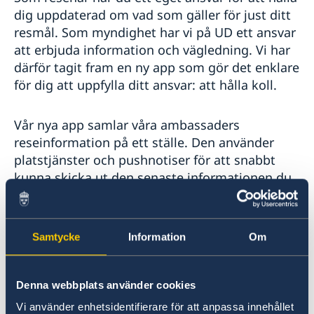
dig uppdaterad om vad som gäller för just ditt
resmål. Som myndighet har vi på UD ett ansvar
att erbjuda information och vägledning. Vi har
därför tagit fram en ny app som gör det enklare
för dig att uppfylla ditt ansvar: att hålla koll.
Vår nya app samlar våra ambassaders
reseinformation på ett ställe. Den använder
platstjänster och pushnotiser för att snabbt
kunna skicka ut den senaste informationen du
behöver för ditt resmål. Vi sparar förstås ingen
data om dig eller din resa. UD kan inte se var
du befinner dig, men det kommer bli enklare
Samtycke
Information
Om
för dig att se var vi befinner oss. Du kan
självklart också anmäla din utlandsvistelse till
närmaste ambassad direkt i appen.
Denna webbplats använder cookies
Vi använder enhetsidentifierare för att anpassa innehållet