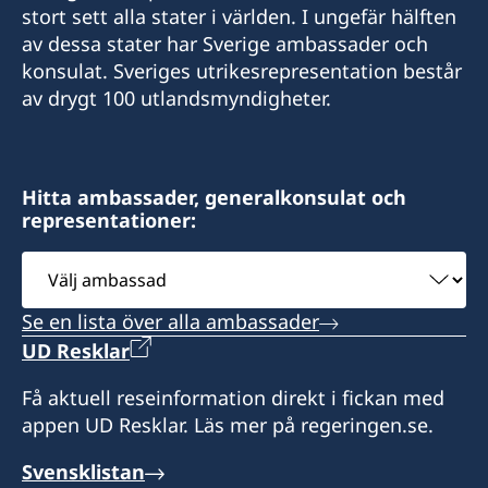
E-Post:
Adress:
stort sett alla stater i världen. I ungefär hälften
info@se-konsulat.li
Rue de l’Arquebuse 8
Fax:
av dessa stater har Sverige ambassader och
info@se-konsulat.ch
1204 Genève
Fax:
konsulat. Sveriges utrikesrepresentation består
+41 91 921 23 31
av drygt 100 utlandsmyndigheter.
Fax:
Tidsbokning måste göras innan besöket.
+423 232 08 42
Adress:
+41 43 343 10 52
Consolato di Svezia
Öppettider:
Adress:
Via S. Balestra 2
Måndagar: 10.00-14.00
Sveriges konsulat/ Schwedisches Konsulat
Adress:
Hitta ambassader, generalkonsulat och
6901 Lugano
Onsdagar: 10.00-14.00
Heiligkreuz 52
representationer:
Stadelhoferstrasse 40
LI-9490 Vaduz
Zürich
Välj
Tidsbokning måste göras innan besöket.
Telefontider:
ambassad
Öppettider:
Öppettider:
Måndagar: 09:00-10:00
Öppettider:
måndag - fredag:
Se en lista över alla ambassader
Tisdag: 09.00–13.00
Onsdagar: 09:00-10:00
Onsdag 10.00-12.30
Endast tidsbokning
Onsdag: 09.00–14.00
UD Resklar
Telefonen besvaras även i mån av tid under
Fredag 10.00-12.00
Torsdag: 09.00–12.00
öppettiderna. Skriv gärna ett mejl istället för
Få aktuell reseinformation direkt i fickan med
Måndag, tisdag och torsdag stängt
Konsulatet har sommarstängt 18 juli – 9
Måndag och Fredag: stängt
att ringa.
appen UD Resklar. Läs mer på regeringen.se.
augusti. Ordinarie öppettider gäller från och
AVVIKANDE ÖPPETTIDER:
med måndagen den 10 augusti.
Konsulatet har sommarstängt 17 juli – 5
AVVIKANDE ÖPPETTIDER:
Svensklistan
Konsulatet är sommarstängt 19 juni – 19
Distrikt: Furstendömet Liechtenstein
augusti. Ordinarie öppettider gäller från och