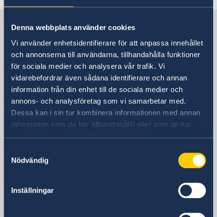
Sverige i Schweiz
Denna webbplats använder cookies
Vi använder enhetsidentifierare för att anpassa innehållet
Sveriges ambassad
och annonserna till användarna, tillhandahålla funktioner
för sociala medier och analysera vår trafik. Vi
Besöksadress
vidarebefordrar även sådana identifierare och annan
Bundesgasse 26
information från din enhet till de sociala medier och
3011 Bern
annons- och analysföretag som vi samarbetar med.
Dessa kan i sin tur kombinera informationen med annan
Postadress
information som du har tillhandahållit eller som de har
Schwedische Botschaft
samlat in när du har använt deras tjänster.
Postfach
3001 Bern
Samtyckesval
Nödvändig
Schweiz
Telefonnummer
+41 31 328 70 00
Inställningar
Fax
+41 31 328 70 01