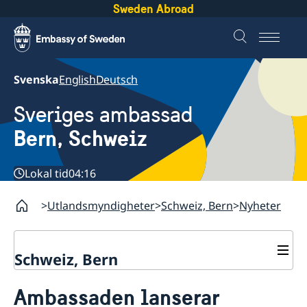
Sweden Abroad
Svenska
English
Deutsch
Sveriges ambassad
Bern, Schweiz
Lokal tid
04:16
Utlandsmyndigheter
Schweiz, Bern
Nyheter
Schweiz, Bern
Kontakt
Ambassaden lanserar
Om oss