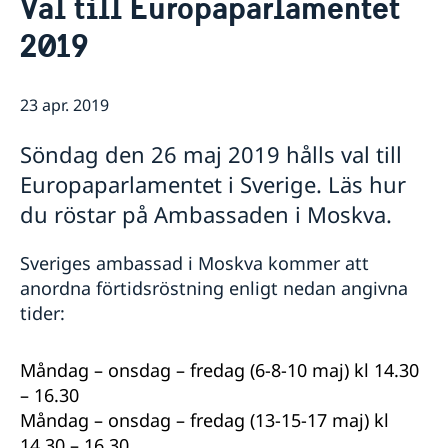
Val till Europaparlamentet
Kontakt
Så stöttar vi svenska företag
2019
Vi är en resurs för svenska företag
Aktuellt
Team Sweden
Information till svenskar i Ryssland
23 apr. 2019
Business Sweden i Ryssland
Så kan du få stöd
Söndag den 26 maj 2019 hålls val till
Företagsfrukost på ambassaden
Europaparlamentet i Sverige. Läs hur
du röstar på Ambassaden i Moskva.
Sveriges ambassad i Moskva kommer att
anordna förtidsröstning enligt nedan angivna
tider:
Måndag – onsdag – fredag (6-8-10 maj) k
l 14.30
– 16.30
Måndag – onsdag – fredag (13-15-17 maj) k
l
14.30 – 16.30