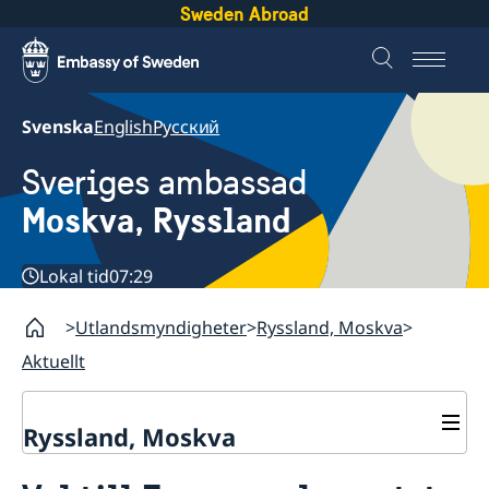
Sweden Abroad
Svenska
English
Русский
Sveriges ambassad
Moskva, Ryssland
Lokal tid
07:29
Utlandsmyndigheter
Ryssland, Moskva
Aktuellt
Ryssland, Moskva
Om oss