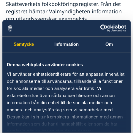
Skatteverkets folkbokföringsregister. Från det
registret hämtar Valmyndigheten information
om utlandssvenskar exempelvis
adressuppgifter.
Skatteverkets blankett –
Ny adress/röstlängd
Samtycke
Information
Om
för utvandrad
(SKV7842) - används om du är
utflyttad från Sverige (utvandrad) och vill:
- anmäla dig till röstlängden
Denna webbplats använder cookies
- anmäla ny adress när du flyttat i utlandet
Vi använder enhetsidentifierare för att anpassa innehållet
och annonserna till användarna, tillhandahålla funktioner
för sociala medier och analysera vår trafik. Vi
En ny tioårsperiod startar om du anmäler ny
vidarebefordrar även sådana identifierare och annan
adress i utlandet eller anmäler att du vill vara
information från din enhet till de sociala medier och
kvar i röstlängden. Flera personer i en familj
annons- och analysföretag som vi samarbetar med.
kan samtidigt göra anmälan till röstlängd och
Dessa kan i sin tur kombinera informationen med annan
anmäla ny adress i utlandet på blankett SKV
information som du har tillhandahållit eller som de har
7842.
samlat in när du har använt deras tjänster.