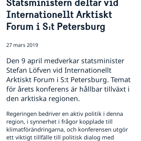
Statsministern deltar vid
Kontakt
Så stöttar vi svenska företag
Internationellt Arktiskt
Vi är en resurs för svenska företag
Aktuellt
Forum i S:t Petersburg
Team Sweden
Information till svenskar i Ryssland
Business Sweden i Ryssland
Så kan du få stöd
27 mars 2019
Företagsfrukost på ambassaden
Den 9 april medverkar statsminister
Stefan Löfven vid Internationellt
Arktiskt Forum i S:t Petersburg. Temat
för årets konferens är hållbar tillväxt i
den arktiska regionen.
Regeringen bedriver en aktiv politik i denna
region, i synnerhet i frågor kopplade till
klimatförändringarna, och konferensen utgör
ett viktigt tillfälle till politisk dialog med