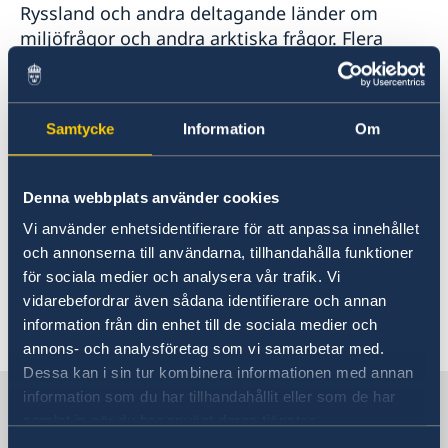
Ryssland och andra deltagande länder om
miljöfrågor och andra arktiska frågor. Flera
nordiska länder deltar på hög nivå vid
konferensen, bland andra Norges statsminister
Solberg.
Samtycke
Information
Om
Statsministern kommer att ha ett bilateralt
möte med president Putin i samband med
Denna webbplats använder cookies
konferensen.
Vi använder enhetsidentifierare för att anpassa innehållet
och annonserna till användarna, tillhandahålla funktioner
/Regeringskansliet
för sociala medier och analysera vår trafik. Vi
vidarebefordrar även sådana identifierare och annan
information från din enhet till de sociala medier och
Senast uppdaterad 27 mars 2019, 12.42
annons- och analysföretag som vi samarbetar med.
Dessa kan i sin tur kombinera informationen med annan
Sverige i Ryssland, Moskva
information som du har tillhandahållit eller som de har
samlat in när du har använt deras tjänster.