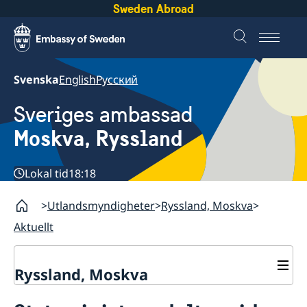
Sweden Abroad
Svenska
English
Русский
Sveriges ambassad
Moskva, Ryssland
Lokal tid
18:18
Utlandsmyndigheter
Ryssland, Moskva
Aktuellt
Ryssland, Moskva
Om oss