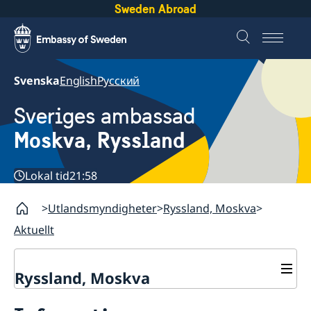
Sweden Abroad
Svenska
English
Русский
Sveriges ambassad
Moskva, Ryssland
Lokal tid
21:58
Utlandsmyndigheter
Ryssland, Moskva
Aktuellt
Ryssland, Moskva
Om oss