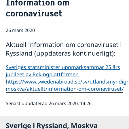
Information om
Kontakt
Så stöttar vi svenska företag
coronaviruset
Vi är en resurs för svenska företag
Aktuellt
Team Sweden
Information till svenskar i Ryssland
26 mars 2020
Business Sweden i Ryssland
Så kan du få stöd
Aktuell information om coronaviruset i
Företagsfrukost på ambassaden
Ryssland (uppdateras kontinuerligt):
Sveriges statsminister uppmärksammar 25 års
jubileet av Pekingplattformen
https://www.swedenabroad.se/sv/utlandsmyndighe
moskva/aktuellt/information-om-coronaviruset/
Senast uppdaterad 26 mars 2020, 14.26
Sverige i Ryssland, Moskva