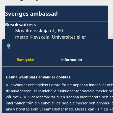
Sveriges ambassad
Besöksadress
Mosfilmovskaja ul., 60
metro Kievskaja, Universitet eller
Lomonosovkij prospekt
Moskva
Postadress
Samtycke
Information
Sveriges ambassad i Moskva
Ulitsa Mosfilmovskaja 60
115127 Moskva
Denna webbplats använder cookies
Ryska federationen
Vi använder enhetsidentifierare för att anpassa innehållet o
www.swedenabroad.com
till användarna, tillhandahålla funktioner för sociala medier 
Telefonnummer
vår trafik. Vi vidarebefordrar även sådana identifierare och 
Växel
information från din enhet till de sociala medier och annons- 
+7 495 937 92 00
analysföretag som vi samarbetar med. Dessa kan i sin tur 
Migrationsavdelningen (visum)