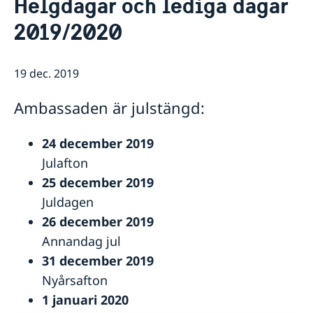
Helgdagar och lediga dagar
Kontakt
Så stöttar vi svenska företag
2019/2020
Vi är en resurs för svenska företag
Aktuellt
Team Sweden
Information till svenskar i Ryssland
19 dec. 2019
Business Sweden i Ryssland
Så kan du få stöd
Ambassaden är julstängd:
Företagsfrukost på ambassaden
24 december 2019
Julafton
25 december 2019
Juldagen
26 december 2019
Annandag jul
31 december 2019
Nyårsafton
1 januari 2020