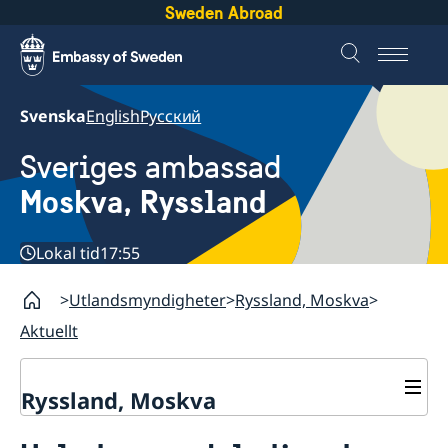
Sweden Abroad
Svenska
English
Русский
Sveriges ambassad
Moskva, Ryssland
Lokal tid
17:55
Utlandsmyndigheter
Ryssland, Moskva
Aktuellt
Ryssland, Moskva
Om oss