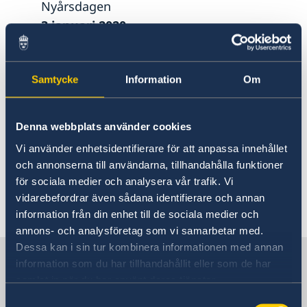
Nyårsdagen
3 januari 2020
Lokal helgdag – rysk jul
6 januari 2020
Samtycke
Information
Om
Lokal helgdag – rysk jul
7 januari 2020
Lokal helgdag – rysk jul
Denna webbplats använder cookies
Vi använder enhetsidentifierare för att anpassa innehållet
God Jul och Gott Nytt År!
och annonserna till användarna, tillhandahålla funktioner
för sociala medier och analysera vår trafik. Vi
vidarebefordrar även sådana identifierare och annan
Senast uppdaterad 19 dec. 2019, 16.23
information från din enhet till de sociala medier och
annons- och analysföretag som vi samarbetar med.
Dessa kan i sin tur kombinera informationen med annan
Sverige i Ryssland, Moskva
information som du har tillhandahållit eller som de har
samlat in när du har använt deras tjänster.
Sveriges ambassad
Samtyckesval