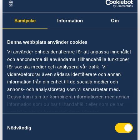
.
Samtycke
Information
Om
Observera att när du lämnar in en ansökan i
något av de ovan nämnda länderna kommer du
inte att kunna behålla ditt pass under den tid
Denna webbplats använder cookies
ditt visum behandlas då passet kommer att
skickas till den svenska ambassaden i Kenya.
Vi använder enhetsidentifierare för att anpassa innehållet
och annonserna till användarna, tillhandahålla funktioner
för sociala medier och analysera vår trafik. Vi
Ansökningsprocessen för ett Schengenvisum är
vidarebefordrar även sådana identifierare och annan
vanligtvis 15 dagar men kan förlängas upp till
information från din enhet till de sociala medier och
45 dagar under vissa omständigheter.
annons- och analysföretag som vi samarbetar med.
Observera att dagarna räknas från det att
Dessa kan i sin tur kombinera informationen med annan
ambassaden har mottagit ansökan och inte
information som du har tillhandahållit eller som de har
från det att ansökan lämnades in vid VFS
samlat in när du har använt deras tjänster.
Global.
Samtyckesval
Nödvändig
Senast uppdaterad 17 apr. 2025, 15.14