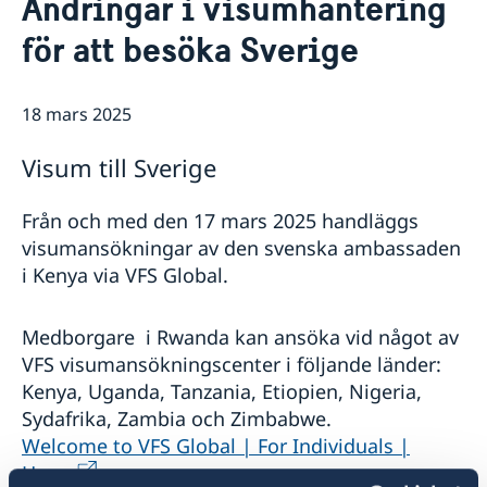
Ändringar i visumhantering
Om oss
för att besöka Sverige
Ambassadens personal
Så stöttar vi svenska företag
Vi är en resurs för svenska företag
Aktuellt
Team Sweden
18 mars 2025
Nyheter
Så kan du få stöd
Svenska företag i Rwanda
Visum till Sverige
Anmäl handelshinder
Från och med den 17 mars 2025 handläggs
visumansökningar av den svenska ambassaden
i Kenya via VFS Global.
Medborgare i Rwanda kan ansöka vid något av
VFS visumansökningscenter i följande länder:
Kenya, Uganda, Tanzania, Etiopien, Nigeria,
Sydafrika, Zambia och Zimbabwe.
Welcome to VFS Global | For Individuals |
Home