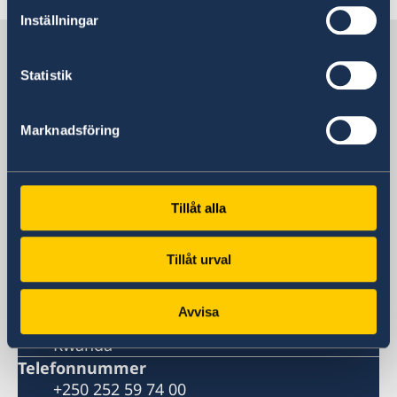
Inställningar
Sverige i Rwanda
Statistik
Sveriges Ambassad
Marknadsföring
Besöksadress
Aurore House
KG 7 Avenue, Umuganda Boulevard
Tillåt alla
Kacyiru
Kigali
Postadress
Tillåt urval
Embassy of Sweden
P.O. Box 6387
Avvisa
Kigali
Rwanda
Telefonnummer
+250 252 59 74 00