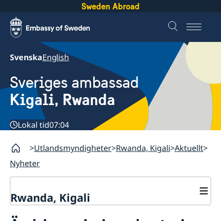
Sweden Abroad
Svenska
English
Sveriges ambassad
Kigali, Rwanda
Lokal tid
07:04
Utlandsmyndigheter
Rwanda, Kigali
Aktuellt
Nyheter
Rwanda, Kigali
Kontakt