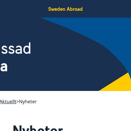
Sweden Abroad
assad
da
Aktuellt
Nyheter
Nyheter