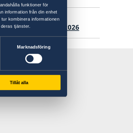
andahålla funktioner för
n information från din enhet
 tur kombinera informationen
mars samt 3-7 april 2026
deras tjänster.
Marknadsföring
Tillåt alla