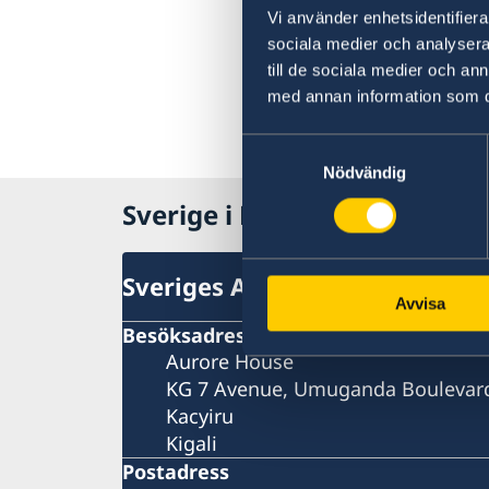
Vi använder enhetsidentifierar
sociala medier och analysera 
till de sociala medier och a
med annan information som du 
Samtyckesval
Nödvändig
Sverige i Rwanda
Sveriges Ambassad
Avvisa
Besöksadress
Aurore House
KG 7 Avenue, Umuganda Boulevar
Kacyiru
Kigali
Postadress