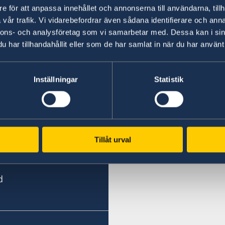
e för att anpassa innehållet och annonserna till användarna, tillh
23 mars 2026
vår trafik. Vi vidarebefordrar även sådana identifierare och anna
nnons- och analysföretag som vi samarbetar med. Dessa kan i sin
Ambassaden tar inte emot besök 31 
har tillhandahållit eller som de har samlat in när du har använt 
1
2
»
Inställningar
Statistik
Tillåt urval
d