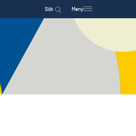
Sök
Meny