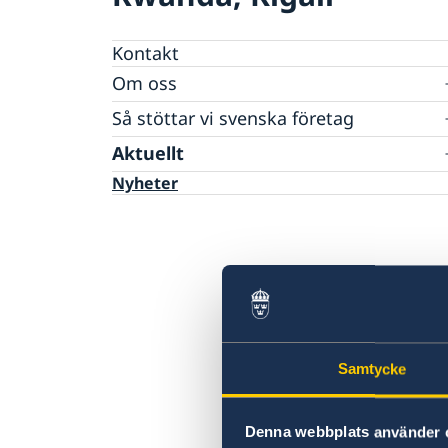
Kontakt
Om oss
Ambassadens personal
Så stöttar vi svenska företag
Vi är en resurs för svenska företag
Aktuellt
Team Sweden
Nyheter
Så kan du få stöd
Svenska företag i Rwanda
Anmäl handelshinder
Samtycke
Denna webbplats använder 