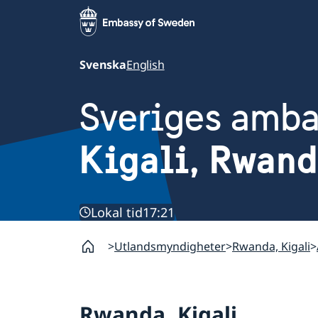
Svenska
English
Sveriges amb
Kigali, Rwan
Lokal tid
17:21
Utlandsmyndigheter
Rwanda, Kigali
Rwanda, Kigali