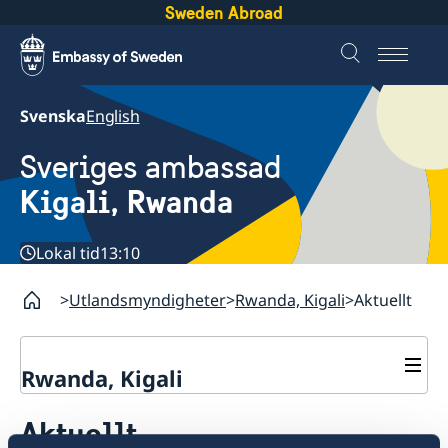
Sweden Abroad
Svenska
English
Sveriges ambassad
Kigali, Rwanda
Lokal tid
13:10
Utlandsmyndigheter
Rwanda, Kigali
Aktuellt
Rwanda, Kigali
Kontakt
Aktuellt
Om oss