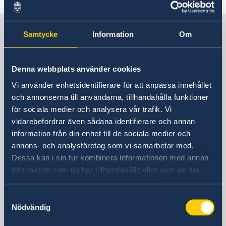
Ambassadens personal
Så stöttar vi svenska företag
Vi är en resurs för svenska företag
Sverige i Rwanda
Aktuellt
Samtycke
Information
Om
Team Sweden
Nyheter
Så kan du få stöd
Svenska företag i Rwanda
Sveriges Ambassad
Denna webbplats använder cookies
Anmäl handelshinder
Besöksadress
Vi använder enhetsidentifierare för att anpassa innehållet
Aurore House
och annonserna till användarna, tillhandahålla funktioner
KG 7 Avenue, Umuganda Boulevard
för sociala medier och analysera vår trafik. Vi
vidarebefordrar även sådana identifierare och annan
Kacyiru
information från din enhet till de sociala medier och
Kigali
annons- och analysföretag som vi samarbetar med.
Postadress
Dessa kan i sin tur kombinera informationen med annan
Embassy of Sweden
information som du har tillhandahållit eller som de har
P.O. Box 6387
samlat in när du har använt deras tjänster.
Kigali
Rwanda
Samtyckesval
Nödvändig
Telefonnummer
+250 252 59 74 00