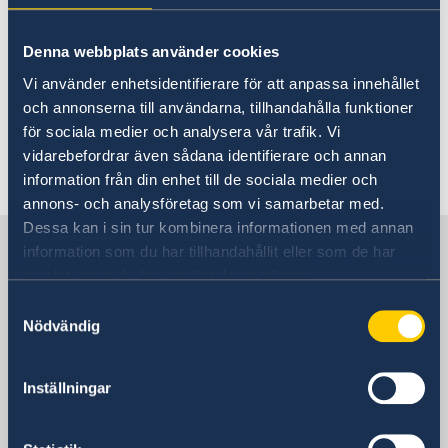
Malmer Stenergard.
Denna webbplats använder cookies
Läs mer om Natomötet på regeringens
Vi använder enhetsidentifierare för att anpassa innehållet
engelska webbplats
och annonserna till användarna, tillhandahålla funktioner
för sociala medier och analysera vår trafik. Vi
vidarebefordrar även sådana identifierare och annan
Senast uppdaterad 19 maj 2026, 15.41
information från din enhet till de sociala medier och
annons- och analysföretag som vi samarbetar med.
Dessa kan i sin tur kombinera informationen med annan
Sverige i Rumänien, Bukarest
information som du har tillhandahållit eller som de har
samlat in när du har använt deras tjänster.
Samtyckesval
Sveriges ambassad
Nödvändig
Besöksadress
Sos. Kiseleff nr. 43
Inställningar
011343 Bukarest
Postadress