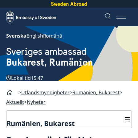
Sweden Abroad
Svenska
English
Română
Sveriges ambassad
Bukarest, Rumänien
Lokal tid
15:47
Utlandsmyndigheter
Rumänien, Bukarest
Aktuellt
Nyheter
Rumänien, Bukarest
Kontakt