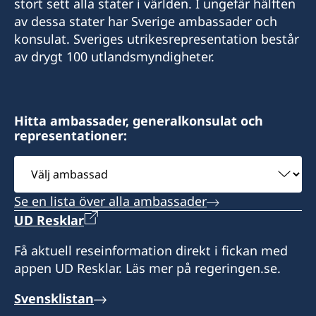
stort sett alla stater i världen. I ungefär hälften
av dessa stater har Sverige ambassader och
carl.widell@consulateofswedencluj.org
konsulat. Sveriges utrikesrepresentation består
Sveriges honorärkonsulat / Consulate of
av drygt 100 utlandsmyndigheter.
Sweden
Strada Republicii 10
400015 Cluj-Napoca
Hitta ambassader, generalkonsulat och
representationer:
Expeditionstid:
måndag-fredag. Ring för tidsbokning.
Välj
ambassad
Honorärkonsul
Se en lista över alla ambassader
Carl Widell
UD Resklar
Få aktuell reseinformation direkt i fickan med
appen UD Resklar. Läs mer på regeringen.se.
Svensklistan