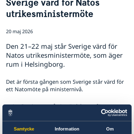
Sverige värd för Natos
Om oss
utrikesministermöte
Ambassadens personal
Så stöttar vi svenska företag
Business Sweden
Vi är en resurs för svenska företag
GDPR dataskyddspolicy
Team Sweden
20 maj 2026
Aktuellt
Så kan du få stöd
Nyheter
Svenska företag i
Den 21–22 maj står Sverige värd för
Anmäl handelshinder
Val till riksdagen 2026
Natos utrikesministermöte, som äger
rum i Helsingborg.
Det är första gången som Sverige står värd för
ett Natomöte på ministernivå.
– Att Sverige tar på sig värdskapet för ett
högnivåmöte inom alliansen illustrerar våra
ambitioner som en aktiv och konstruktiv
allierad i Nato, säger utrikesminister Maria
Samtycke
Information
Om