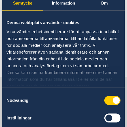
Samtycke
Information
Om
med regeringsförklaringen berättade
statsminister Ulf Kristersson om förändringar i
regeringen. Det är två nya statsråd och fyra
Denna webbplats använder cookies
statsråd som byter ministerpost.
Vi använder enhetsidentifierare för att anpassa innehållet
och annonserna till användarna, tillhandahålla funktioner
Statsminister Ulf Kristersson presenterade
för sociala medier och analysera vår trafik. Vi
förändringar i regeringen - Regeringen.se
vidarebefordrar även sådana identifierare och annan
information från din enhet till de sociala medier och
Senast uppdaterad 11 sep. 2024, 14.53
annons- och analysföretag som vi samarbetar med.
Dessa kan i sin tur kombinera informationen med annan
information som du har tillhandahållit eller som de har
Sverige i Rumänien, Bukarest
samlat in när du har använt deras tjänster.
Samtyckesval
Nödvändig
Sveriges ambassad
Besöksadress
Inställningar
Sos. Kiseleff nr. 43