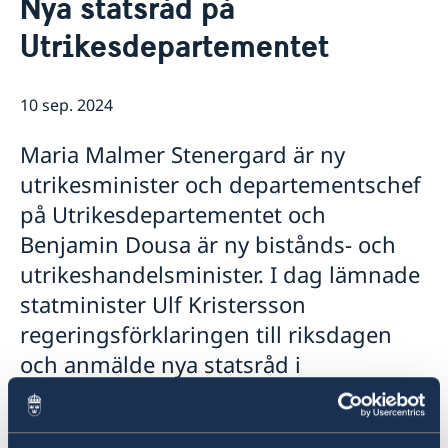
Nya statsråd på
Om oss
Utrikesdepartementet
Ambassadens personal
Så stöttar vi svenska företag
Business Sweden
Vi är en resurs för svenska företag
GDPR dataskyddspolicy
Team Sweden
10 sep. 2024
Aktuellt
Så kan du få stöd
Nyheter
Svenska företag i
Maria Malmer Stenergard är ny
Anmäl handelshinder
Val till riksdagen 2026
utrikesminister och departementschef
på Utrikesdepartementet och
Benjamin Dousa är ny bistånds- och
utrikeshandelsminister. I dag lämnade
statminister Ulf Kristersson
regeringsförklaringen till riksdagen
och anmälde nya statsråd i
regeringen.
I dag, tisdagen den 10 september, i samband