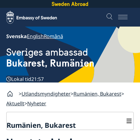
Sweden Abroad
Svenska
English
Română
Sveriges ambassad
Bukarest, Rumänien
Lokal tid
21:57
Utlandsmyndigheter
Rumänien, Bukarest
Aktuellt
Nyheter
Rumänien, Bukarest
Kontakt