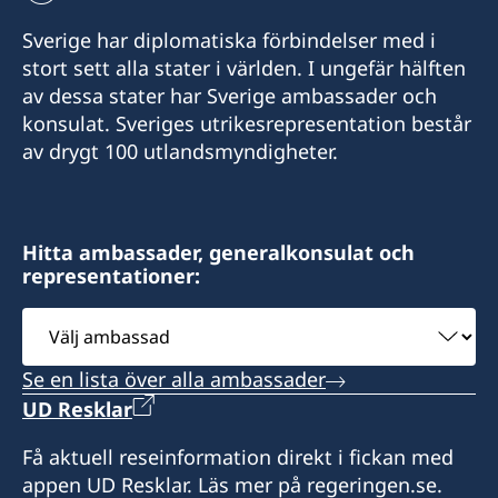
+40 720 660620
Sverige har diplomatiska förbindelser med i
info@consulateofswedencluj.org
stort sett alla stater i världen. I ungefär hälften
av dessa stater har Sverige ambassader och
carl.widell@consulateofswedencluj.org
konsulat. Sveriges utrikesrepresentation består
Sveriges honorärkonsulat / Consulate of
av drygt 100 utlandsmyndigheter.
Sweden
Strada Republicii 10
400015 Cluj-Napoca
Hitta ambassader, generalkonsulat och
representationer:
Expeditionstid:
måndag-fredag. Ring för tidsbokning.
Välj
ambassad
Honorärkonsul
Se en lista över alla ambassader
Carl Widell
UD Resklar
Få aktuell reseinformation direkt i fickan med
appen UD Resklar. Läs mer på regeringen.se.