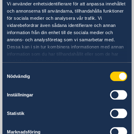
Vi använder enhetsidentifierare för att anpassa innehållet
Rekvisition samordningsnummer och ansökan om
Besöksadress
och annonserna till användarna, tillhandahålla funktioner
förnamn och efternamn för nyfödda barn
Sveriges ambassad
för sociala medier och analysera vår trafik. Vi
SOS-International, Euro-Center & Falck Global
ul. Bagatela 3
Assistance
vidarebefordrar även sådana identifierare och annan
00-585 Warszawa
Studier i Polen
information från din enhet till de sociala medier och
Svenska skolan i Warszawa
Polen
annons- och analysföretag som vi samarbetar med.
Svenskt medborgarskap
Postadress
Dessa kan i sin tur kombinera informationen med annan
Vigsel
Sveriges ambassad
information som du har tillhandahållit eller som de har
samlat in när du har använt deras tjänster.
ul. Bagatela 3
Vigsel i Polen
Om Polen
00-585 Warszawa
Samtyckesval
Sveriges politiska förbindelser med Polen
Arbetsfria dagar 2026
Nödvändig
Polen
Polsk-svenska samarbetsdeklarationen
Telefonnummer
Polen idag
+48 22 640 89 00
Polens regering
Inställningar
Kort historisk bakgrund
Fax
Svensk-polska samfundet
+48 22 640 89 50
Statistik
E-postadress
ambassaden.warszawa@gov.se
Marknadsföring