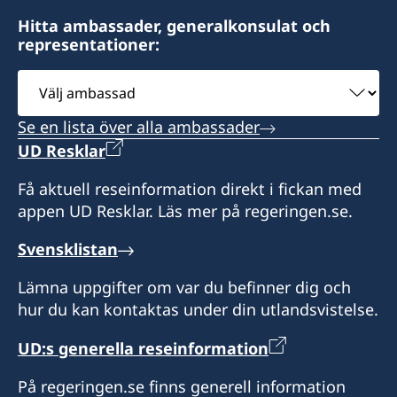
10.00-12.00.
Fax:
Vänligen observera att konsulatet tar endast
Konsulatet utfärdar inte provisoriska pass.
Hitta ambassader, generalkonsulat och
Honorärkonsul
+48 91 881 96 42
emot kontant betalning.
representationer:
Vänligen observera att konsulatet tar endast
Öppettider:
Arkadiusz Hołda
Sveriges konsulat
Välj
Honorär generalkonsul
emot kontant betalning.
måndag, onsdag 08.00-10.00
ul. Jagiellońska 88/U2
ambassad
fredag 13.00-15.00
Assistent
Dorota Rosiak
70-437 Szczecin
Se en lista över alla ambassader
UD Resklar
Wojciech Wasilewski
Innan ditt besök vänligen boka tid via telefon
Öppettider: måndag, onsdag, fredag 10.00-
Assistent
Honorärkonsul
eller e-mail.
12.00
Få aktuell reseinformation direkt i fickan med
Mateusz Amadeusz Górka
appen UD Resklar. Läs mer på regeringen.se.
Tomasz Balcerowski
Vänligen observera att konsulatet tar endast
Innan ditt besök vänligen boka tid via telefon
emot kontant betalning.
eller e-mail.
Svensklistan
Lämna uppgifter om var du befinner dig och
Vänligen observera att konsulatet tar endast
hur du kan kontaktas under din utlandsvistelse.
Honorärkonsul
emot kontant betalning.
UD:s generella reseinformation
Piotr Słoniński
På regeringen.se finns generell information
Assistent