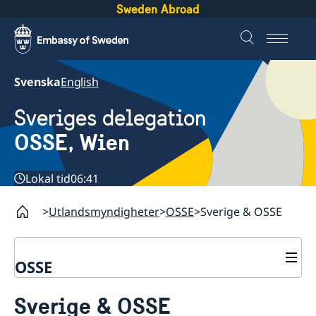
Sweden Abroad
Svenska
English
Sveriges delegation
OSSE, Wien
Lokal tid
06:41
Utlandsmyndigheter
OSSE
Sverige & OSSE
OSSE
Kontakt
Sverige & OSSE
Om oss