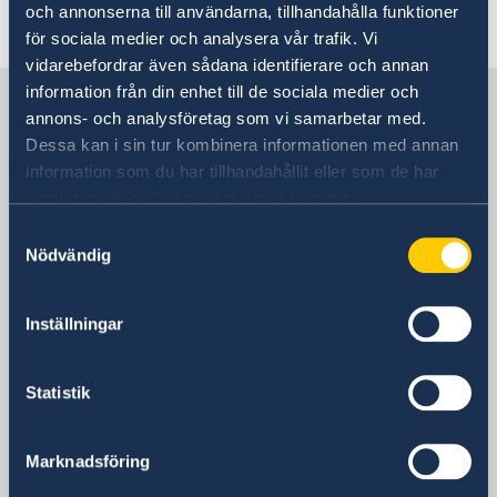
sitt säte i Wien.
och annonserna till användarna, tillhandahålla funktioner
för sociala medier och analysera vår trafik. Vi
vidarebefordrar även sådana identifierare och annan
information från din enhet till de sociala medier och
Sverige i OSSE
annons- och analysföretag som vi samarbetar med.
Dessa kan i sin tur kombinera informationen med annan
Sveriges delegation
information som du har tillhandahållit eller som de har
samlat in när du har använt deras tjänster.
Besöksadress
Samtyckesval
Liechtensteinstrasse 51
Nödvändig
1090 Wien
Postadress
Inställningar
Sveriges ständiga delegation vid
Organisationen för säkerhet och
samarbete i Europa
Statistik
Liechtensteinstrasse 51
1090 Wien
Marknadsföring
Österrike