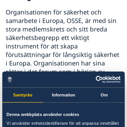
Praktiktjänstgöring vid delegationen
Aktuellt
Organisationen för säkerhet och
Dataskyddspolicy (GDPR)
Sverige & OSSE
samarbete i Europa, OSSE, är med sin
Sverige och arbetet i OSSE
stora medlemskrets och sitt breda
Att arbeta för OSSE
Valövervakning
säkerhetsbegrepp ett viktigt
Länkar (till bl.a. EU:s uttalanden i OSSE)
instrument för att skapa
förutsättningar för långsiktig säkerhet
i Europa. Organisationen har sina
rötter i det forum som i början av
1970-talet bildades för dialog mellan
öst och väst, kallat ESK (Europeiska
Samtycke
Information
Om
säkerhetskonferensen). ESK fick 1993
ställning som regional organisation i
FN enligt FN-stadgans kapitel VIII.
Denna webbplats använder cookies
1995 bytte ESK namn till OSSE och fick
Vi använder enhetsidentifierare för att anpassa innehållet