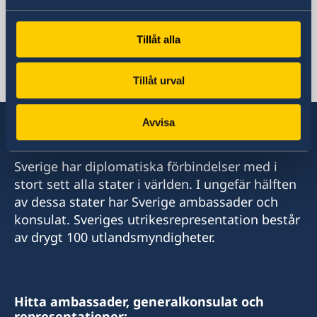
Telefonnummer
+43 1 217 53 0
Fax
Tillåt alla
+43 1 217 53 2380
E-postadress
Tillåt urval
osse-del.wien@gov.se
Avvisa
Sverige har diplomatiska förbindelser med i
stort sett alla stater i världen. I ungefär hälften
av dessa stater har Sverige ambassader och
konsulat. Sveriges utrikesrepresentation består
av drygt 100 utlandsmyndigheter.
Hitta ambassader, generalkonsulat och
representationer: