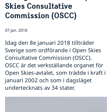
Skies Consultative
Praktiktjänstgöring vid delegationen
Aktuellt
Dataskyddspolicy (GDPR)
Sverige & OSSE
Commission (OSCC)
Sverige och arbetet i OSSE
Att arbeta för OSSE
07 jan. 2018
Valövervakning
Länkar (till bl.a. EU:s uttalanden i OSSE)
Idag den 8e januari 2018 tillträder
Sverige som ordförande i Open Skies
Consultative Commission (OSCC).
OSCC är det verkställande organet för
Open Skies-avtalet, som trädde i kraft i
januari 2002 och som i dagsläget
undertecknats av 34 stater.