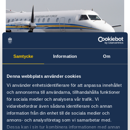
Samtycke
Information
Om
Photo: OSCE, A Saab-340B aircraft on the tarmac
during a joint US-Swedish training flight over
Denna webbplats använder cookies
Slovakia, 28 May 2008, under the Open Skies Treaty.
Vi använder enhetsidentifierare för att anpassa innehållet
Avtalet
är ett av de mest vidsträckta och syftar genom
och annonserna till användarna, tillhandahålla funktioner
reglering av observationsflygningar till att öka ömsesidig
för sociala medier och analysera vår trafik. Vi
förståelse och transparens mellan stater. Med hjälp av
vidarebefordrar även sådana identifierare och annan
observationsflygningarna håller sig avtalsländerna
information från din enhet till de sociala medier och
annons- och analysföretag som vi samarbetar med.
uppdaterade om varandras militära utveckling, vilket
Dessa kan i sin tur kombinera informationen med annan
främjar det förtroendeskapande arbetet dem emellan.