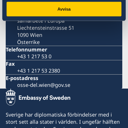
Sveriges ständiga delegation vid
Avvisa
Organisationen för säkerhet och
samarbete i Europa
Liechtensteinstrasse 51
1090 Wien
Österrike
Telefonnummer
+43 1 217 53 0
Fax
+43 1 217 53 2380
E-postadress
osse-del.wien@gov.se
Sverige har diplomatiska förbindelser med i
stort sett alla stater i världen. I ungefär hälften