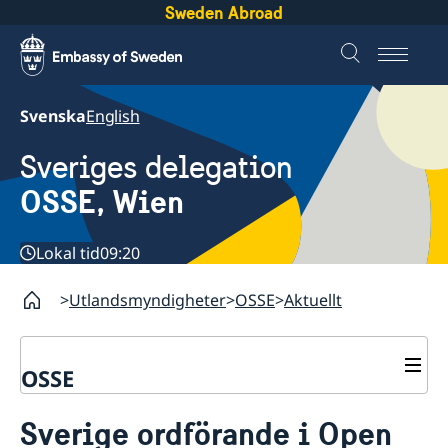
Sweden Abroad
Svenska
English
Sveriges delegation
OSSE, Wien
Lokal tid
09:20
Utlandsmyndigheter
OSSE
Aktuellt
OSSE
Kontakt
Sverige ordförande i Open
Om oss