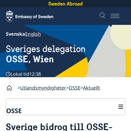
Sweden Abroad
Svenska
English
Sveriges delegation
OSSE, Wien
Lokal tid
12:38
Utlandsmyndigheter
OSSE
Aktuellt
OSSE
Kontakt
Sverige bidrog till OSSE-
Om oss