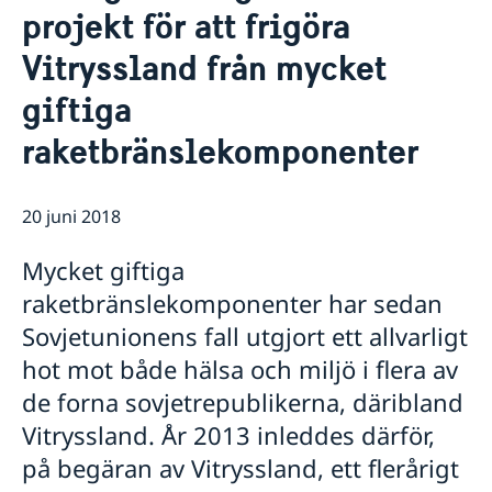
projekt för att frigöra
Praktiktjänstgöring vid delegationen
Aktuellt
Dataskyddspolicy (GDPR)
Sverige & OSSE
Vitryssland från mycket
Sverige och arbetet i OSSE
giftiga
Att arbeta för OSSE
Valövervakning
raketbränslekomponenter
Länkar (till bl.a. EU:s uttalanden i OSSE)
20 juni 2018
Mycket giftiga
raketbränslekomponenter har sedan
Sovjetunionens fall utgjort ett allvarligt
hot mot både hälsa och miljö i flera av
de forna sovjetrepublikerna, däribland
Vitryssland. År 2013 inleddes därför,
på begäran av Vitryssland, ett flerårigt