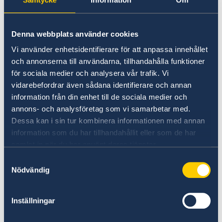
hälsa och miljö i flera av de forna sovjetrepublikerna,
däribland Vitryssland. År 2013 inleddes därför, på
Denna webbplats använder cookies
begäran av Vitryssland, ett flerårigt OSSE-projekt för att
Vi använder enhetsidentifierare för att anpassa innehållet
destruera hundratals ton av dessa mycket farliga
och annonserna till användarna, tillhandahålla funktioner
kemikalier, med Sverige som en av de viktigaste
för sociala medier och analysera vår trafik. Vi
bidragsgivarna till projektet. Den 11 juni 2018
vidarebefordrar även sådana identifierare och annan
avslutades projektet med en ceremoni i Vitrysslands
information från din enhet till de sociala medier och
huvudstad Minsk, i vilken bland annat Vitrysslands
annons- och analysföretag som vi samarbetar med.
försvarsminister Andrei Ravkov och Sveriges
Dessa kan i sin tur kombinera informationen med annan
ambassadör till Vitryssland Christina Johannesson
information som du har tillhandahållit eller som de har
deltog. Under ceremonin betonade Ambassadör
samlat in när du har använt deras tjänster.
Johannesson Sveriges hårda arbete för att skydda
Samtyckesval
Nödvändig
miljön, i Sverige såväl som internationellt, samt framhöll
Sveriges bidrag om 1,3 miljoner euro till detta projekt.
Både försvarsminister Ravkov och OSSE:s biträdande
Inställningar
generalsekreterare Marcel Peško tackade