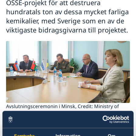
OSSE-projekt för att destruera
hundratals ton av dessa mycket farliga
kemikalier, med Sverige som en av de
viktigaste bidragsgivarna till projektet.
Avslutningsceremonin i Minsk, Credit: Ministry of
Defence, Belarus
Mycket giftiga raketbränslekomponenter har sedan
Sovjetunionens fall utgjort ett allvarligt hot mot både
Samtycke
Information
Om