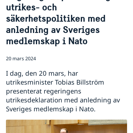
utrikes- och
Praktiktjänstgöring vid delegationen
Aktuellt
Dataskyddspolicy (GDPR)
Sverige & OSSE
säkerhetspolitiken med
Sverige och arbetet i OSSE
anledning av Sveriges
Att arbeta för OSSE
Valövervakning
medlemskap i Nato
Länkar (till bl.a. EU:s uttalanden i OSSE)
20 mars 2024
I dag, den 20 mars, har
utrikesminister Tobias Billström
presenterat regeringens
utrikesdeklaration med anledning av
Sveriges medlemskap i Nato.