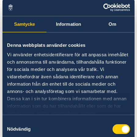
– Medlemskapet i Nato kommer att utgöra en
grundsten i Sveriges utrikes- och
säkerhetspolitik. Sverige ska vara en trovärdig,
Samtycke
Information
Om
pålitlig och solidarisk allierad, säger
utrikesminister Tobias Billström.
Denna webbplats använder cookies
Som medlem i Nato kommer Sverige att
Vi använder enhetsidentifierare för att anpassa innehållet
engagera sig i alla Natos kärnuppgifter:
och annonserna till användarna, tillhandahålla funktioner
avskräckning och kollektivt försvar,
för sociala medier och analysera vår trafik. Vi
krishantering och säkerhetssamarbeten.
vidarebefordrar även sådana identifierare och annan
information från din enhet till de sociala medier och
annons- och analysföretag som vi samarbetar med.
– Vi ska fortsätta främja grundvärden i svensk
Dessa kan i sin tur kombinera informationen med annan
utrikes- och säkerhetspolitik vilket innebär att
information som du har tillhandahållit eller som de har
vi ska stå upp för folkrätten, mänskliga
samlat in när du har använt deras tjänster.
rättigheter och jämställdhet, och vara en stark
röst för rustningskontroll, nedrustning och
Samtyckesval
Nödvändig
icke-spridning, säger utrikesministern.