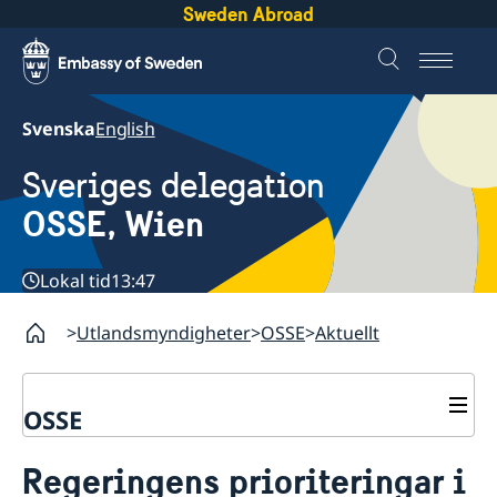
Sweden Abroad
Svenska
English
Sveriges delegation
OSSE, Wien
Lokal tid
13:47
Utlandsmyndigheter
OSSE
Aktuellt
OSSE
Kontakt
Regeringens prioriteringar i
Om oss