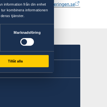
ndringar i regeringen - Regeringen.se
n information från din enhet
 tur kombinera informationen
deras tjänster.
Marknadsföring
Tillåt alla