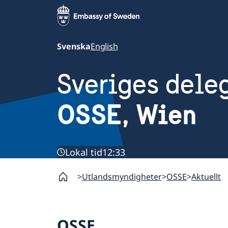
Svenska
English
Sveriges dele
OSSE, Wien
Lokal tid
12:33
Utlandsmyndigheter
OSSE
Aktuellt
OSSE