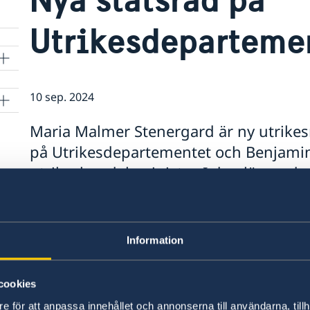
Utrikesdeparteme
10 sep. 2024
Maria Malmer Stenergard är ny utrike
på Utrikesdepartementet och Benjamin
utrikeshandelsminister. I dag lämnade 
regeringsförklaringen till riksdagen o
regeringen.
Information
I dag, tisdagen den 10 september, i samband m
statsminister Ulf Kristersson om förändringar i
fyra statsråd som byter ministerpost.
cookies
e för att anpassa innehållet och annonserna till användarna, tillh