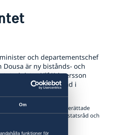
ntet
sminister och departementschef
 Dousa är ny bistånds- och
statminister Ulf Kristersson
ch anmälde nya statsråd i
Om
ed regeringsförklaringen berättade
 regeringen. Det är två nya statsråd och
andahålla funktioner för