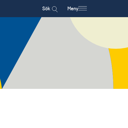
Sök
Meny