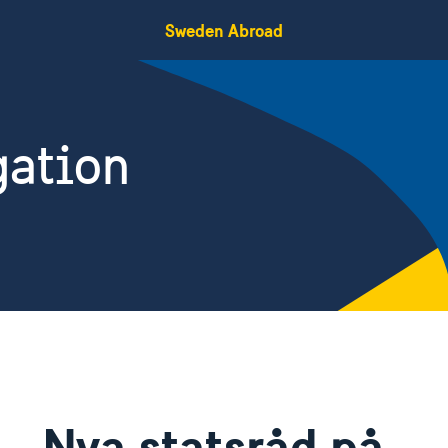
Sweden Abroad
gation
Nya statsråd på