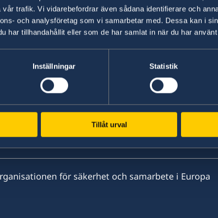
Statsminister Ulf Kristersson presenterade förä
vår trafik. Vi vidarebefordrar även sådana identifierare och anna
nnons- och analysföretag som vi samarbetar med. Dessa kan i sin
har tillhandahållit eller som de har samlat in när du har använt 
Senast uppdaterad 11 sep. 2024, 10.00
Inställningar
Statistik
Tillåt urval
Organisationen för säkerhet och samarbete i Europa