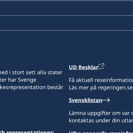
UD Resklar
d i stort sett alla stater
ter har Sverige
Få aktuell reseinformatio
ikesrepresentation består
Läs mer på regeringen.se
Svensklistan
Lämna uppgifter om var d
kontaktas under din utlan
ch representationer: