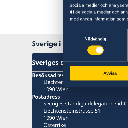
sociala medier och analysera 
till de sociala medier och a
med annan information som du 
Samtyckesval
Nödvändig
Sverige i OSSE
Sveriges delegation
Avvisa
Besöksadress
Liechtensteinstrasse 51
1090 Wien
Postadress
Sveriges ständiga delegation vid 
Liechtensteinstrasse 51
1090 Wien
Österrike