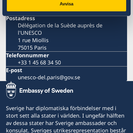
Sveriges delegation vid Unesco
Avvisa
Postadress
Délégation de la Suède auprès de
l'UNESCO
1 rue Miollis
75015 Paris
Telefonnummer
+33 1 45 68 34 50
E-post
unesco-del.paris@gov.se
Sverige har diplomatiska förbindelser med i
stort sett alla stater i världen. I ungefär hälften
av dessa stater har Sverige ambassader och
konsulat. Sveriges utrikesrepresentation består