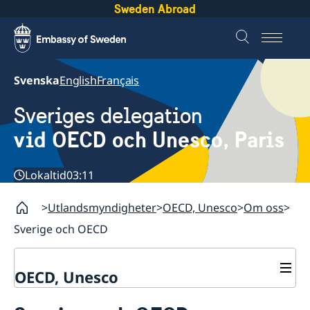
Sweden Abroad
Svenska
English
Français
Sveriges delegation
vid OECD och Unesco, Paris
Lokaltid
03:11
Utlandsmyndigheter
OECD, Unesco
Om oss
Sverige och OECD
OECD, Unesco
Kontakt