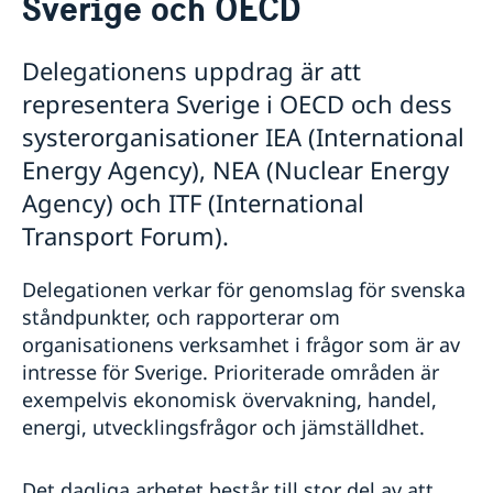
Sverige och OECD
Om oss
Praktisk information för delegater
Delegationens uppdrag är att
Sverige och OECD
representera Sverige i OECD och dess
OECD:s kommande program
Sverige och Unesco
OECD:s medlemsländer
systerorganisationer IEA (International
Unescos kommande program
Dataskyddspolicy (GDPR)
Energy Agency), NEA (Nuclear Energy
Adressregister - Medlemsländernas delegationer
Aktuellt
Agency) och ITF (International
Lediga tjänster
Transport Forum).
Delegationen verkar för genomslag för svenska
ståndpunkter, och rapporterar om
organisationens verksamhet i frågor som är av
intresse för Sverige. Prioriterade områden är
exempelvis ekonomisk övervakning, handel,
energi, utvecklingsfrågor och jämställdhet.
Det dagliga arbetet består till stor del av att