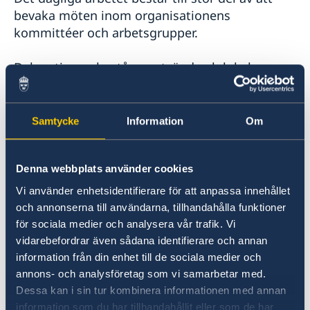
bevaka möten inom organisationens
kommittéer och arbetsgrupper.
Delegationen består av utsänd och lokal
personal som arbetar nära Regeringskansliet,
andra utlandsmyndigheter och myndigheter i
Sverige. Sveriges ambassadör vid OECD och
Samtycke
Information
Om
Unesco företräder Sverige i OECD:s råd. Rådet
är OECD:s högsta beslutande organ.
Denna webbplats använder cookies
Ett stort antal delegater från Regeringskansliet
Vi använder enhetsidentifierare för att anpassa innehållet
och andra myndigheter i Sverige deltar varje år
och annonserna till användarna, tillhandahålla funktioner
i möten med OECD:s mer än 300 kommittéer
för sociala medier och analysera vår trafik. Vi
och arbetsgrupper.
vidarebefordrar även sådana identifierare och annan
information från din enhet till de sociala medier och
annons- och analysföretag som vi samarbetar med.
Läs om OECD
här
.
Dessa kan i sin tur kombinera informationen med annan
Läs om OECD:s arbete om Sverige
här
.
information som du har tillhandahållit eller som de har