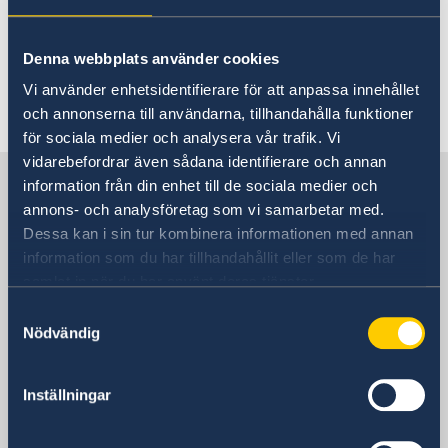
2023- Helena Sångeland
Denna webbplats använder cookies
Vi använder enhetsidentifierare för att anpassa innehållet
Senast uppdaterad 05 sep. 2018, 09.12
och annonserna till användarna, tillhandahålla funktioner
för sociala medier och analysera vår trafik. Vi
vidarebefordrar även sådana identifierare och annan
Sveriges delegation vid OECD och
information från din enhet till de sociala medier och
Unesco
annons- och analysföretag som vi samarbetar med.
Dessa kan i sin tur kombinera informationen med annan
information som du har tillhandahållit eller som de har
Sveriges delegation vid OECD
samlat in när du har använt deras tjänster.
Samtyckesval
Postadress
Nödvändig
Délégation de la Suède auprès de l'OCDE
17 rue Barbet-de-Jouy
75007 Paris
Inställningar
Telefonnummer
33 1 44 18 88 00