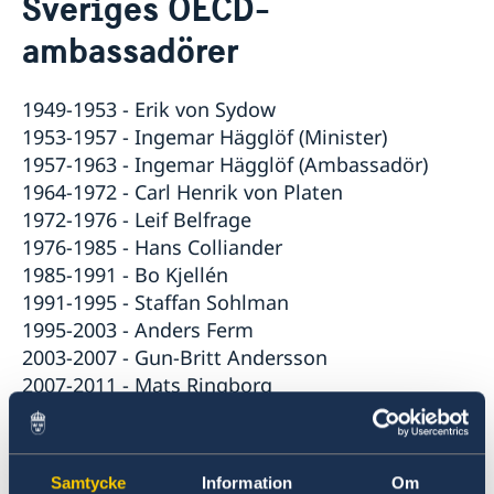
Sveriges OECD-
Om oss
ambassadörer
Praktisk information för delegater
Aktuellt
Sverige och OECD
Lediga tjänster
OECD:s kommande program
1949-1953 - Erik von Sydow
Sverige och Unesco
OECD:s medlemsländer
1953-1957 - Ingemar Hägglöf (Minister)
Unescos kommande program
Dataskyddspolicy (GDPR)
1957-1963 - Ingemar Hägglöf (Ambassadör)
Adressregister - Medlemsländernas delegationer
1964-1972 - Carl Henrik von Platen
1972-1976 - Leif Belfrage
1976-1985 - Hans Colliander
1985-1991 - Bo Kjellén
1991-1995 - Staffan Sohlman
1995-2003 - Anders Ferm
2003-2007 - Gun-Britt Andersson
2007-2011 - Mats Ringborg
2011-2013 - Anders Ahnlid
2014-2018 - Annika Markovic
2018-2023 - Anna Brandt
Samtycke
Information
Om