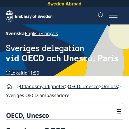
Sweden Abroad
Svenska
English
Français
Sveriges delegation
vid OECD och Unesco, Paris
Lokaltid
11:50
Utlandsmyndigheter
OECD, Unesco
Om oss
Sveriges OECD-ambassadörer
OECD, Unesco
Kontakt