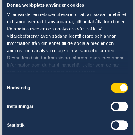
Denna webbplats använder cookies
Inkognitogata 27
0256 Oslo
Vi använder enhetsidentifierare för att anpassa innehållet
POSTADRESS
och annonserna till användarna, tillhandahålla funktioner
Sveriges Ambassad
för sociala medier och analysera vår trafik. Vi
Postboks 4001 AMB
vidarebefordrar även sådana identifierare och annan
0244 Oslo
information från din enhet till de sociala medier och
annons- och analysföretag som vi samarbetar med.
NORGE
Dessa kan i sin tur kombinera informationen med annan
TELEFONNUMMER
information som du har tillhandahållit eller som de har
+47 24 11 42 00
samlat in när du har använt deras tjänster.
E-postadress
Allmänna frågor
Samtyckesval
Nödvändig
ambassaden.oslo@gov.se
Konsulära ärenden
konsular.oslo@gov.se
Inställningar
Social media
Facebook
Instagram
Statistik
Twitter