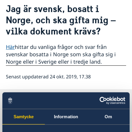
Kontakt och öppettider
Jag är svensk, bosatt i
Övriga kontakter i Norge
Om oss/Konsulat
Norge, och ska gifta mig –
Så stöttar vi svenska företag
vilka dokument krävs?
Vi är en resurs för svenska företag
Aktuellt
Team Sweden
Nyheter
Främjande
Så kan du få stöd
Lediga tjänster
Här
hittar du vanliga frågor och svar från
Svenska företag i Norge
Affärsklimatstudie Norge 2025
svenskar bosatta i Norge som ska gifta sig i
Affärsklimatstudie Norge 2024
Norge eller i Sverige eller i tredje land.
Affärsklimatstudie Norge 2020
Senast uppdaterad 24 okt. 2019, 17.38
Sverige i Norge
Samtycke
Information
Om
SVERIGES AMBASSAD
Besöksadress