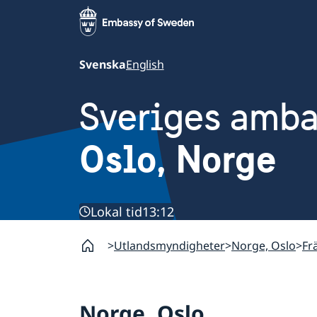
Svenska
English
Sveriges amb
Oslo, Norge
Lokal tid
13:12
Utlandsmyndigheter
Norge, Oslo
Fr
Norge, Oslo