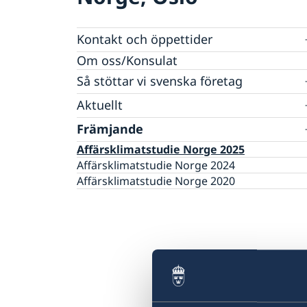
Kontakt och öppettider
Övriga kontakter i Norge
Om oss/Konsulat
Så stöttar vi svenska företag
Vi är en resurs för svenska företag
Aktuellt
Team Sweden
Nyheter
Främjande
Så kan du få stöd
Lediga tjänster
Svenska företag i Norge
Affärsklimatstudie Norge 2025
Affärsklimatstudie Norge 2024
Affärsklimatstudie Norge 2020