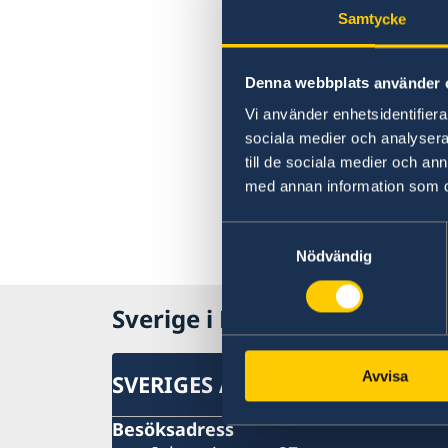
Samtycke
Denna webbplats använder 
Vi använder enhetsidentifierar
sociala medier och analysera 
till de sociala medier och a
med annan information som du 
Samtyckesval
Nödvändig
Sverige i Norge
Avvisa
SVERIGES AMBASSAD
Besöksadress