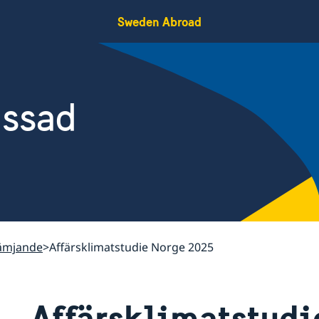
Sweden Abroad
assad
ämjande
Affärsklimatstudie Norge 2025
Affärsklimatstudi