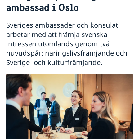
ambassad i Oslo
Så stöttar vi svenska företag
Vi är en resurs för svenska företag
Aktuellt
Team Sweden
Sveriges ambassader och konsulat
Nyheter
Främjande
Så kan du få stöd
arbetar med att främja svenska
Lediga tjänster
Svenska företag i Norge
Affärsklimatstudie Norge 2025
intressen utomlands genom två
Affärsklimatstudie Norge 2024
huvudspår: näringslivsfrämjande och
Affärsklimatstudie Norge 2020
Sverige- och kulturfrämjande.