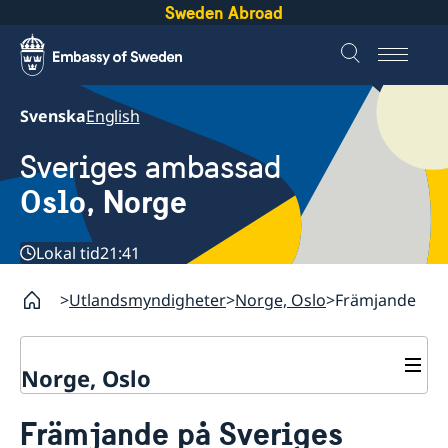
Sweden Abroad
Svenska
English
Sveriges ambassad
Oslo, Norge
Lokal tid
21:41
Utlandsmyndigheter
Norge, Oslo
Främjande
Norge, Oslo
Kontakt och öppettider
Främjande på Sveriges
Övriga kontakter i Norge
Om oss/Konsulat