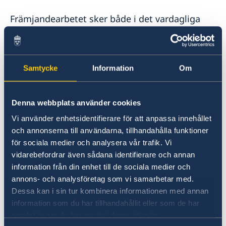
Främjandearbetet sker både i det vardagliga
och genom särskilda aktiviteter. Det vardagliga
främjandet inkluderar exempelvis att stödja
svenska företag, föra dialog med lokala aktörer
och informera om svenska samhällslösningar.
Samtycke
Information
Om
Aktivitetsbaserat främjande kan bland annat
bestå av evenemang som seminarier,
Denna webbplats använder cookies
utställningar och kulturella inslag, ofta i
samarbete med samarbetspartners inom Team
Vi använder enhetsidentifierare för att anpassa innehållet
Sweden och lokala aktörer.
och annonserna till användarna, tillhandahålla funktioner
för sociala medier och analysera vår trafik. Vi
vidarebefordrar även sådana identifierare och annan
Läs mer om Team Sweden och svenska
information från din enhet till de sociala medier och
aktörer i Norge här:
annons- och analysföretag som vi samarbetar med.
Dessa kan i sin tur kombinera informationen med annan
Sveriges honorärkonsulat i Norge
information som du har tillhandahållit eller som de har
samlat in när du har använt deras tjänster.