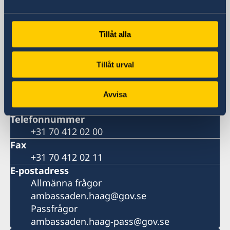
Besöksadress
Johan de Wittlaan 7
Tillåt alla
Plan 4
2517 JR Den Haag
Tillåt urval
Postadress
Embassy of Sweden
Postbus 85601
Avvisa
2508 CH Den Haag
Telefonnummer
+31 70 412 02 00
Fax
+31 70 412 02 11
E-postadress
Allmänna frågor
ambassaden.haag@gov.se
Passfrågor
ambassaden.haag-pass@gov.se