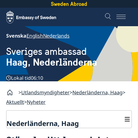
Sweden Abroad
Svenska
English
Nederlands
Sveriges ambassad
Haag, Nederländerna
Lokal tid
06:10
Utlandsmyndigheter
Nederländerna, Haag
Aktuellt
Nyheter
Nederländerna, Haag
Kontakt & Öppettider