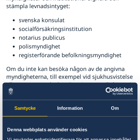
stämpla levnadsintyget:
svenska konsulat
socialförsäkringsinstitution
notarius publicus
polismyndighet
registerförande befolkningsmyndighet
Om du inte kan besöka någon av de angivna
myndigheterna, till exempel vid sjukhusvistelse
eller motsvarande, kan Pensionsmyndigheten i
speciella fall godkänna levnadsintyget om det
är intygat av en läkare eller liknande. I övrigt
finns inga undantag från reglerna.
Samtycke
Information
Om
Glöm inte att ta med ett giltigt ID-kort eller
Denna webbplats använder cookies
pass.
Vi använder enhetsidentifierare för att anpassa innehållet