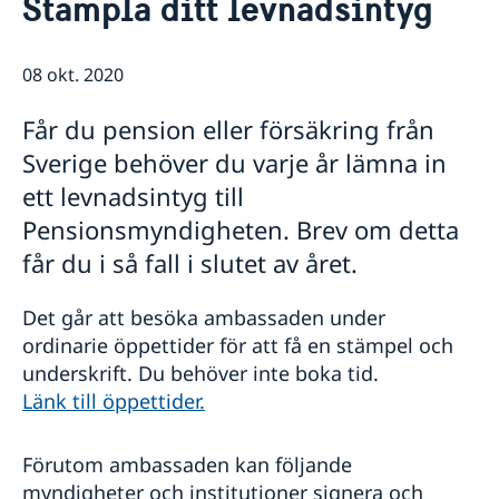
Stämpla ditt levnadsintyg
Om ambassaden
Ambassadör och personal på ambassaden i Haag
Så stöttar vi svenska företag
Parkering
08 okt. 2020
Vi är en resurs för svenska företag
Aktuellt
Praktik på ambassaden
Team Sweden
Om ambassaden
Nyheter
Får du pension eller försäkring från
Så kan du få stöd
Sverige i Aruba
Kalendarium
Sverige behöver du varje år lämna in
Svenska företag i Nederländerna
Sverige i Sint Maarten
Anmäl handelshinder
ett levnadsintyg till
Sverige i Curaçao
Organisationer och föreningar
Pensionsmyndigheten. Brev om detta
får du i så fall i slutet av året.
Det går att besöka ambassaden under
ordinarie öppettider för att få en stämpel och
underskrift. Du behöver inte boka tid.
Länk till öppettider.
Förutom ambassaden kan följande
myndigheter och institutioner signera och