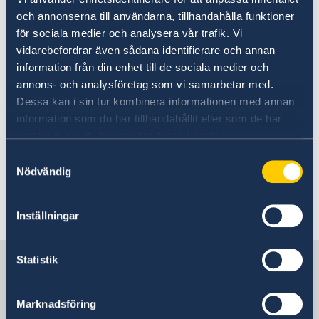
och annonserna till användarna, tillhandahålla funktioner
Du skickar själv ditt stämplade och signerade
för sociala medier och analysera vår trafik. Vi
levnadsintyg till
Pensionsmyndigheten
där du
vidarebefordrar även sådana identifierare och annan
även kan läsa mer information.
information från din enhet till de sociala medier och
annons- och analysföretag som vi samarbetar med.
Adress:
Dessa kan i sin tur kombinera informationen med annan
Pensionsmyndigheten
information som du har tillhandahållit eller som de har
FE 7001
samlat in när du har använt deras tjänster.
839 77 Östersund
Samtyckesval
Zweden
Nödvändig
Senast uppdaterad 29 maj 2024, 15.40
Inställningar
Sverige i Nederländerna, Haag
Statistik
Marknadsföring
Sveriges ambassad