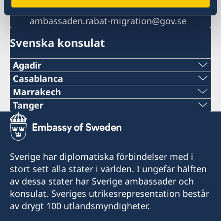
Migrationsfrågor
ambassaden.rabat-migration@gov.se
Svenska konsulat
Agadir
Telefon
Casablanca
Telefon
Marrakech
+212 666 33 31 33
Tel
Tanger
+212 5 22 36 22 70
Tel
E-post
+212 5 24 44 75 28
Telefon
+212 539 93 78 35
consulat.suede.aga@gmail.com
E-POST
Sverige har diplomatiska förbindelser med i
+212 5 22 36 22 73
E-post
Besöksadress:
stort sett alla stater i världen. I ungefär hälften
dg@dellarosa-marrakech.com
Immeuble Rachdi
E-post
av dessa stater har Sverige ambassader och
consulsuedetanger@hotmail.fr
Avenue HASSAN II
Adress:
konsulat. Sveriges utrikesrepresentation består
mbb.imagine@gmail.com
Agadir 80 000
5, Avenue Rue Moulay Al Hassan, Hivernage
av drygt 100 utlandsmyndigheter.
Fax
40020, Marrakech