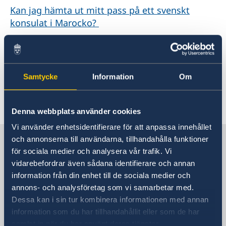
Kan jag hämta ut mitt pass på ett svenskt
konsulat i Marocko?
Hur registrerar jag mitt nyfödda barn i Sverige
och hur ansöker jag om pass för honom eller
henne?
Samtycke
Information
Om
Senast uppdaterad 23 sep. 2021, 15.06
Denna webbplats använder cookies
Vi använder enhetsidentifierare för att anpassa innehållet
Sverige i Marocko, Rabat
och annonserna till användarna, tillhandahålla funktioner
för sociala medier och analysera vår trafik. Vi
vidarebefordrar även sådana identifierare och annan
Sveriges ambassad
information från din enhet till de sociala medier och
annons- och analysföretag som vi samarbetar med.
Besöksadress
Dessa kan i sin tur kombinera informationen med annan
159, Avenue Mohamed VI
information som du har tillhandahållit eller som de har
Rabat – Souissi
samlat in när du har använt deras tjänster.