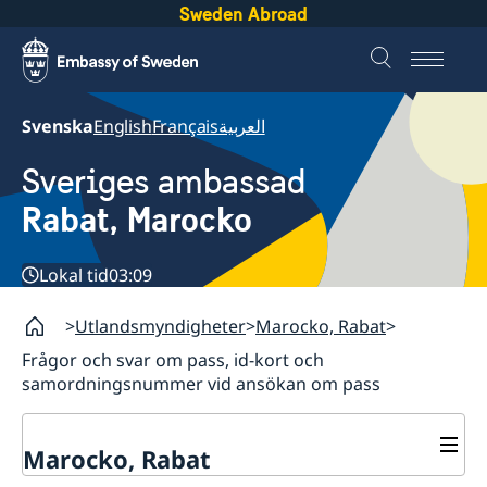
Sweden Abroad
Svenska
English
Français
العربية
Sveriges ambassad
Rabat, Marocko
Lokal tid
03:09
Utlandsmyndigheter
Marocko, Rabat
Frågor och svar om pass, id-kort och
samordningsnummer vid ansökan om pass
Marocko, Rabat