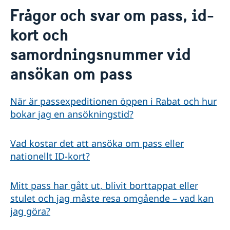
Kontakt
Frågor och svar om pass, id-
Om oss
kort och
Konsuler
Så stöttar vi svenska företag
Praktik på ambassaden
samordningsnummer vid
Vi är en resurs för svenska företag
Aktuellt
Lediga tjänster
Team Sweden
Dataskyddspolicy (GDPR)
ansökan om pass
Så kan du få stöd
Svenska företag i Marocko
Anmäl handelshinder
När är passexpeditionen öppen i Rabat och hur
bokar jag en ansökningstid?
Vad kostar det att ansöka om pass eller
nationellt ID-kort?
Mitt pass har gått ut, blivit borttappat eller
stulet och jag måste resa omgående – vad kan
jag göra?