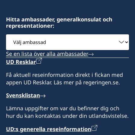
Valletta, VLT1144 - Malta
Hitta ambassader, generalkonsulat och
representationer:
Telefon- och besökstid :
Välj
Besökstid endast efter överenskommelse.
ambassad
Se en lista över alla ambassader
måndag - fredag kl. 09.00-12.00
UD Resklar
Honorärkonsul
Få aktuell reseinformation direkt i fickan med
appen UD Resklar. Läs mer på regeringen.se.
Francis Galea Salomone
Svensklistan
Lämna uppgifter om var du befinner dig och
hur du kan kontaktas under din utlandsvistelse.
UD:s generella reseinformation