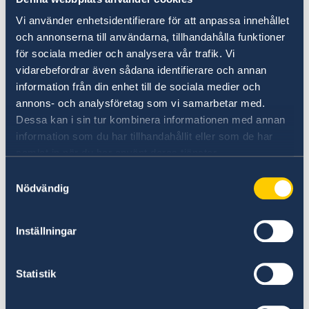
Sedan Rysslands storskaliga invasion av
Vi använder enhetsidentifierare för att anpassa innehållet
Ukraina i februari 2022 har det svenska stödet
och annonserna till användarna, tillhandahålla funktioner
till Ukraina uppgått till cirka 30 miljarder
för sociala medier och analysera vår trafik. Vi
kronor. Sverige har försett Ukraina med bland
vidarebefordrar även sådana identifierare och annan
annat militärt stöd, avancerade vapensystem,
information från din enhet till de sociala medier och
och humanitärt och finansiellt stöd. Sverige
annons- och analysföretag som vi samarbetar med.
stödjer också Ukrainas EU-närmande.
Dessa kan i sin tur kombinera informationen med annan
information som du har tillhandahållit eller som de har
Sveriges medlemskap i Nato
samlat in när du har använt deras tjänster.
Samtyckesval
Det kommande medlemskapet i Nato innebär
Nödvändig
en ny svensk utrikes- och säkerhetspolitisk
identitet.
Inställningar
– Sverige är redo att inträda som fullvärdig
medlem i Nato. Med Sverige i Nato kommer
Statistik
Sverige bli säkrare och Nato starkare. Vi
kommer vara en pålitlig, solidarisk och