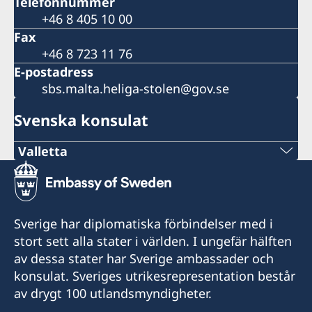
Telefonnummer
+46 8 405 10 00
Fax
+46 8 723 11 76
E-postadress
sbs.malta.heliga-stolen@gov.se
Svenska konsulat
Valletta
Telephone
+356 21 236120
Sverige har diplomatiska förbindelser med i
E-mail
stort sett alla stater i världen. I ungefär hälften
av dessa stater har Sverige ambassader och
consulategeneral@galeasalomone.com
konsulat. Sveriges utrikesrepresentation består
Consulate General of Sweden,
av drygt 100 utlandsmyndigheter.
14 Archbishop Street,