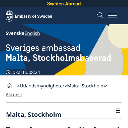
Sweden Abroad
Svenska
English
Sveriges ambassad
Malta, Stockholmsbaserad
Lokal tid
08:24
Utlandsmyndigheter
Malta, Stockholm
Aktuellt
Malta, Stockholm
Bra att veta inför resan