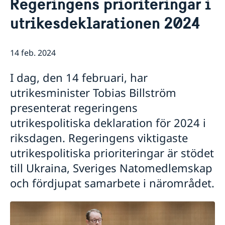
Regeringens prioriteringar i
Kontakt
Om oss
utrikesdeklarationen 2024
Dataskyddspolicy (GDPR)
Aktuellt
Nyheter
14 feb. 2024
Kalendarium
I dag, den 14 februari, har
utrikesminister Tobias Billström
presenterat regeringens
utrikespolitiska deklaration för 2024 i
riksdagen. Regeringens viktigaste
utrikespolitiska prioriteringar är stödet
till Ukraina, Sveriges Natomedlemskap
och fördjupat samarbete i närområdet.