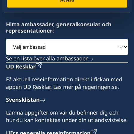
14 Archbishop Street,
Valletta, VLT1144 - Malta
Hitta ambassader, generalkonsulat och
representationer:
Telefon- och besökstid :
Välj
Besökstid endast efter överenskommelse.
ambassad
Se en lista över alla ambassader
måndag - fredag kl. 09.00-12.00
UD Resklar
Honorärkonsul
Få aktuell reseinformation direkt i fickan med
appen UD Resklar. Läs mer på regeringen.se.
Francis Galea Salomone
Svensklistan
Lämna uppgifter om var du befinner dig och
hur du kan kontaktas under din utlandsvistelse.
UD:s generella reseinformation