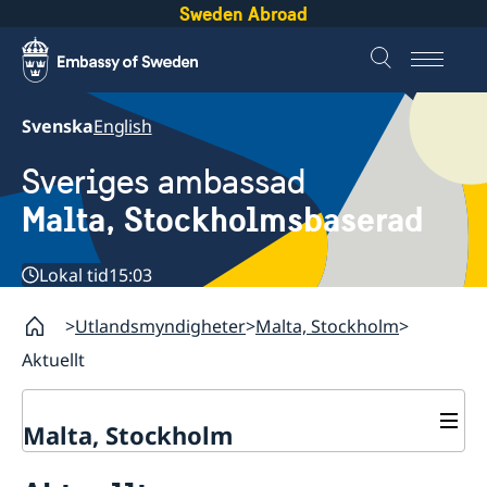
Sweden Abroad
Svenska
English
Sveriges ambassad
Malta, Stockholmsbaserad
Lokal tid
15:03
Utlandsmyndigheter
Malta, Stockholm
Aktuellt
Malta, Stockholm
Bra att veta inför resan