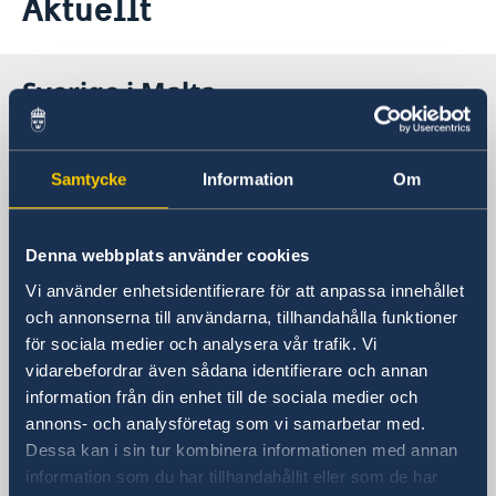
Aktuellt
Kontakt
Om oss
Dataskyddspolicy (GDPR)
Aktuellt
Sverige i Malta
Nyheter
Kalendarium
SVERIGES AMBASSAD
Samtycke
Information
Om
(STOCKHOLMSBASERAD)
Besöksadress
Denna webbplats använder cookies
De Stockholmsbaserade
Vi använder enhetsidentifierare för att anpassa innehållet
utlandsmyndigheterna har inte öppet för
och annonserna till användarna, tillhandahålla funktioner
besökare. Vänligen kontakta oss via epost
för sociala medier och analysera vår trafik. Vi
eller telefon.
vidarebefordrar även sådana identifierare och annan
Postadress
information från din enhet till de sociala medier och
Utrikesdepartementet
annons- och analysföretag som vi samarbetar med.
Kansliet för stöd till mindre
Dessa kan i sin tur kombinera informationen med annan
utlandsmyndigheter (UD KSU)
information som du har tillhandahållit eller som de har
103 39 STOCKHOLM