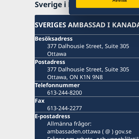
Sverige i Kanada
SVERIGES AMBASSAD I KANAD
Besöksadress
377 Dalhousie Street, Suite 305
Ottawa
Postadress
377 Dalhousie Street, Suite 305
Ottawa, ON K1N 9N8
Telefonnummer
613-244-8200
Fax
613-244-2277
E-postadress
Allmänna frågor:
ambassaden.ottawa ( @ ) gov.se
Frågor om arbets- och uppehållstil