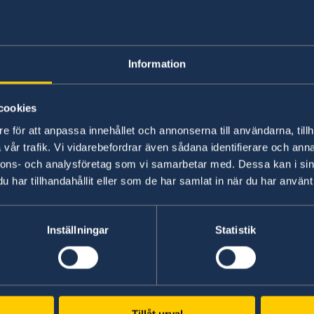
Team Sweden i Kanada
Information
Ambassaden samarbetar ofta i de näringslivsfr
Business Sweden och även med Svensk-kanad
finns i Ottawa. Business Sweden och Svensk-
cookies
bägge kontor i Toronto.
e för att anpassa innehållet och annonserna till användarna, tillh
vår trafik. Vi vidarebefordrar även sådana identifierare och anna
nnons- och analysföretag som vi samarbetar med. Dessa kan i sin
Business Sweden i Toronto
har tillhandahållit eller som de har samlat in när du har använt 
The Swedish Canadian Chamber of Commerce
Inställningar
Statistik
Senast uppdaterad 19 dec. 2025, 15.55
Tillåt urval