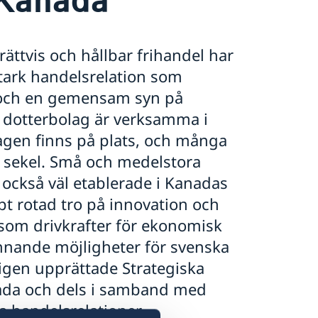
ttvis och hållbar frihandel har
tark handelsrelation som
och en gemensam syn på
h dotterbolag är verksamma i
agen finns på plats, och många
tt sekel. Små och medelstora
 också väl etablerade i Kanadas
pt rotad tro på innovation och
som drivkrafter för ekonomisk
ännande möjligheter för svenska
igen upprättade Strategiska
ada och dels i samband med
a handelsrelationer.