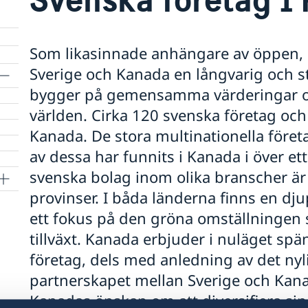
Som likasinnade anhängare av öppen, rä
Sverige och Kanada en långvarig och s
bygger på gemensamma värderingar 
världen. Cirka 120 svenska företag oc
Kanada. De stora multinationella föret
av dessa har funnits i Kanada i över e
svenska bolag inom olika branscher är
provinser. I båda länderna finns en dju
ett fokus på den gröna omställningen 
tillväxt. Kanada erbjuder i nuläget sp
företag, dels med anledning av det nyl
partnerskapet mellan Sverige och Kan
Kanadas önskan om att diversifiera sin