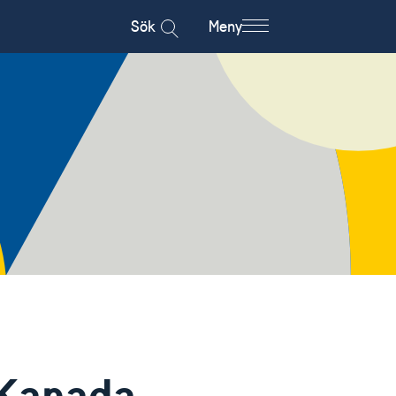
Sök
Meny
 Kanada