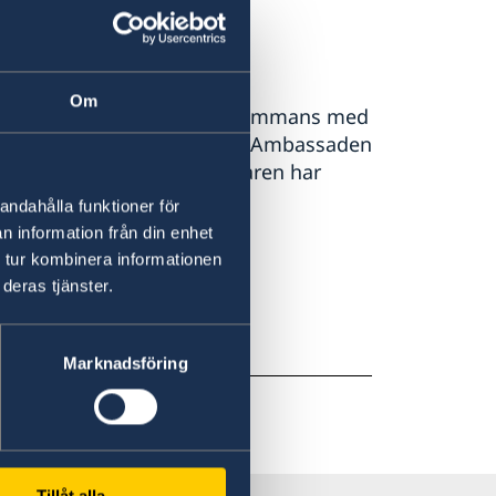
Om
ämjande aktiviteterna tillsammans med
ensiska handelskammaren. Ambassaden
kanadensiska handelskammaren har
andahålla funktioner för
n information från din enhet
 tur kombinera informationen
deras tjänster.
Marknadsföring
Tillåt alla