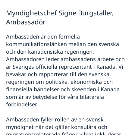
Så stöttar vi svenska företag
Myndighetschef Signe Burgstaller,
Vi är en resurs för svenska företag
Aktuellt
Team Sweden
Ambassadör
Nyheter
Så kan du få stöd
Svenska företag i Kanada
Ambassaden är den formella
Anmäl handelshinder
kommunikationslänken mellan den svenska
och den kanadensiska regeringen.
Ambassadören leder ambassadens arbete och
är Sveriges officiella representant i Kanada. Vi
bevakar och rapporterar till den svenska
regeringen om politiska, ekonomiska och
finansiella händelser och skeenden i Kanada
som är av betydelse för våra bilaterala
förbindelser.
Ambassaden fyller rollen av en svensk
myndighet när det gäller konsulära och
migrationsrelaterade frågor, vilket inkluderar