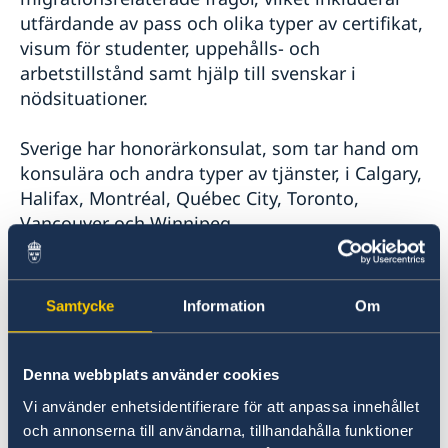
utfärdande av pass och olika typer av certifikat,
visum för studenter, uppehålls- och
arbetstillstånd samt hjälp till svenskar i
nödsituationer.
Sverige har honorärkonsulat, som tar hand om
konsulära och andra typer av tjänster, i Calgary,
Halifax, Montréal, Québec City, Toronto,
Vancouver och Winnipeg.
Vi står till ditt förfogande. Om du har frågor
eller vill komma in kontakt med oss når du
Samtycke
Information
Om
ambassaden på: +1 613-244-8200 eller via e-
post: ambassaden.ottawa@gov.se. Besök gärna
regelbundet vår hemsida och sociala media för
Denna webbplats använder cookies
nyheter och annan användbar information.
Vi använder enhetsidentifierare för att anpassa innehållet
och annonserna till användarna, tillhandahålla funktioner