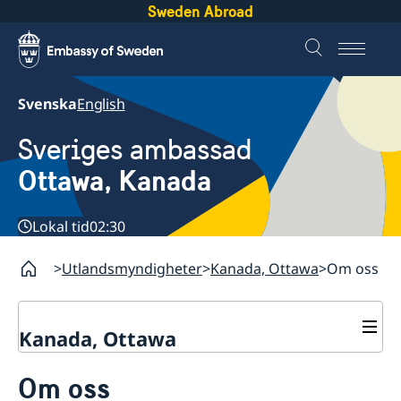
Sweden Abroad
Svenska
English
Sveriges ambassad
Ottawa, Kanada
Lokal tid
02:30
Utlandsmyndigheter
Kanada, Ottawa
Om oss
Kanada, Ottawa
Kontakt
Om oss
Om oss