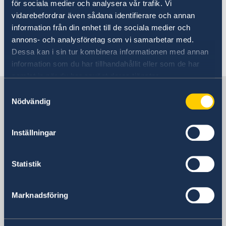
För kontakt med våra försvarsattachéer
för sociala medier och analysera vår trafik. Vi
vänligen skicka e-post till:
vidarebefordrar även sådana identifierare och annan
ambassaden.ottawa@gov.se
information från din enhet till de sociala medier och
annons- och analysföretag som vi samarbetar med.
Dessa kan i sin tur kombinera informationen med annan
Senast uppdaterad 23 maj 2024, 09.42
information som du har tillhandahållit eller som de har
samlat in när du har använt deras tjänster.
Sverige i Kanada
Samtyckesval
Nödvändig
SVERIGES AMBASSAD I KANADA
Inställningar
Besöksadress
377 Dalhousie Street, Suite 305
Statistik
Ottawa
Postadress
Marknadsföring
377 Dalhousie Street, Suite 305
Ottawa, ON K1N 9N8
Telefonnummer