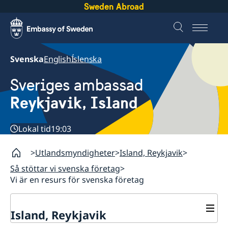
Sweden Abroad
Svenska
English
Íslenska
Sveriges ambassad
Reykjavik, Island
Lokal tid
19:03
Utlandsmyndigheter
Island, Reykjavik
Så stöttar vi svenska företag
Vi är en resurs för svenska företag
Island, Reykjavik