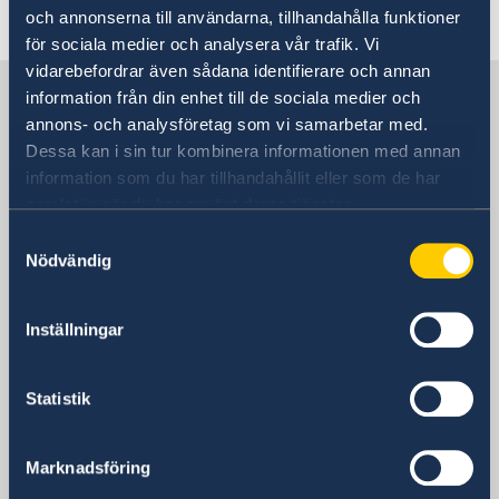
Senast uppdaterad 18 dec. 2025, 11.26
och annonserna till användarna, tillhandahålla funktioner
för sociala medier och analysera vår trafik. Vi
vidarebefordrar även sådana identifierare och annan
Sverige i Reykjavik
information från din enhet till de sociala medier och
annons- och analysföretag som vi samarbetar med.
Dessa kan i sin tur kombinera informationen med annan
Sveriges ambassad
information som du har tillhandahållit eller som de har
samlat in när du har använt deras tjänster.
Besöksadress
Samtyckesval
Lágmúli 7
Nödvändig
Reykjavik
Postadress
Sveriges ambassad Reykjavik
Inställningar
Lágmúli 7
108 Reykjavik
Statistik
Island
Telefonnummer
+354 520 12 30
Marknadsföring
E-postadress