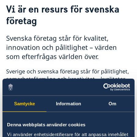
Kontakt och öppettider
Vi är en resurs för svenska
Föreningar och annat
Om oss
företag
Ambassadens personal
Så stöttar vi svenska företag
Praktiktjänstgöring på ambassaden
Vi är en resurs för svenska företag
Lediga tjänster
Svenska företag står för kvalitet,
Team Sweden
Dataskyddspolicy (GDPR)
innovation och pålitlighet – värden
Så kan du få stöd
Svenska företag på Island
som efterfrågas världen över.
Anmäl handelshinder
Aktuellt
Sverige och svenska företag står för pålitlighet,
samarbetsförmåga och kreativitet – kvaliteter
som efterfrågas världen över. Sveriges 102
utlandsmyndigheter i form av ambassader och
konsulat över hela världen hjälper dig att lyfta
Samtycke
Information
Om
dessa styrkor i mötet med nya marknader.
Sverige bygger framtiden tillsammans med
världen –
Made
with
Sweden
.
Denna webbplats använder cookies
Vi använder enhetsidentifierare för att anpassa innehållet