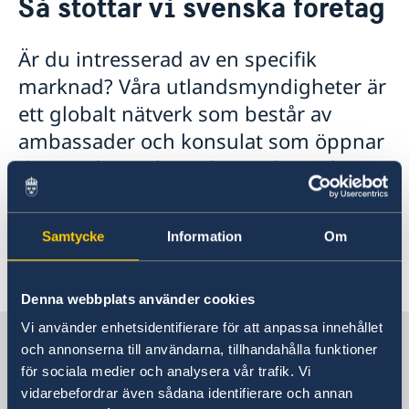
Så stöttar vi svenska företag
Föreningar och annat
Om oss
Ambassadens personal
Så stöttar vi svenska företag
Är du intresserad av en specifik
Praktiktjänstgöring på ambassaden
Vi är en resurs för svenska företag
Aktuellt
marknad? Våra utlandsmyndigheter är
Lediga tjänster
Team Sweden
Dataskyddspolicy (GDPR)
ett globalt nätverk som består av
Så kan du få stöd
ambassader och konsulat som öppnar
Svenska företag på Island
Anmäl handelshinder
dörrar, skapar kontakter och guidar
dig rätt. Är du ett svenskt företag som
behöver hjälp? Här hittar du allt du
Samtycke
Information
Om
behöver för att ta nästa steg – enkelt
och samlat.
Denna webbplats använder cookies
Vi använder enhetsidentifierare för att anpassa innehållet
Sverige i Reykjavik
och annonserna till användarna, tillhandahålla funktioner
för sociala medier och analysera vår trafik. Vi
vidarebefordrar även sådana identifierare och annan
Sveriges ambassad