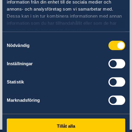
information från din enhet till de sociala medier och
annons- och analysföretag som vi samarbetar med.
Besöksadress
Dessa kan i sin tur kombinera informationen med annan
Lágmúli 7
information som du har tillhandahållit eller som de har
Reykjavik
samlat in när du har använt deras tjänster.
Postadress
Sveriges ambassad Reykjavik
Samtyckesval
Nödvändig
Lágmúli 7
108 Reykjavik
Island
Inställningar
Telefonnummer
+354 520 12 30
Statistik
E-postadress
ambassaden.reykjavik@gov.se
Marknadsföring
Svenska konsulat
Akureyri
Seyðisfjörður
Tillåt alla
Sveriges honorärkonsulat Akureyri