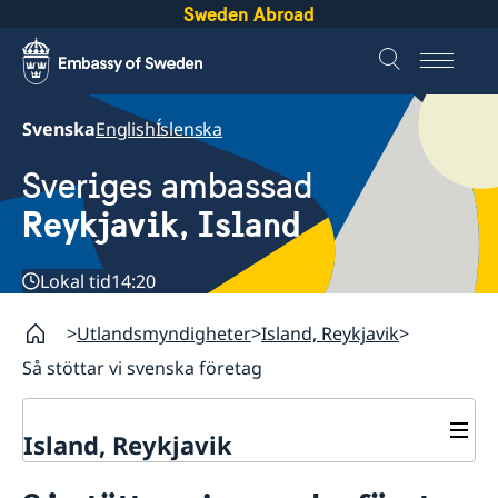
Sweden Abroad
Svenska
English
Íslenska
Sveriges ambassad
Reykjavik, Island
Lokal tid
14:20
Utlandsmyndigheter
Island, Reykjavik
Så stöttar vi svenska företag
Island, Reykjavik
Kontakt och öppettider