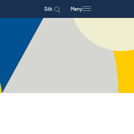
Sök
Meny