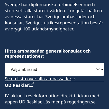
Tel. +354 891 87 77
Sverige har diplomatiska förbindelser med i
E-post: eva.halapi@gmail.com
Tel. +354 847 7207
stort sett alla stater i världen. I ungefär hälften
E-post: hannachristel@gmail.com
av dessa stater har Sverige ambassader och
Munkaþverárstræti 3
konsulat. Sveriges utrikesrepresentation består
600 Akureyri
Fossgata 4
av drygt 100 utlandsmyndigheter.
Island
710 Seyðisfjörður
Island
Hitta ambassader, generalkonsulat och
representationer:
Välj
ambassad
Se en lista över alla ambassader
UD Resklar
Få aktuell reseinformation direkt i fickan med
appen UD Resklar. Läs mer på regeringen.se.