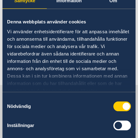
Samtycke
Information
Om
Denna webbplats använder cookies
Bild av ambassadör Louise Calais
Vi använder enhetsidentifierare för att anpassa innehållet
och annonserna till användarna, tillhandahålla funktioner
Ambassaden består av personal från
för sociala medier och analysera vår trafik. Vi
utrikesdepartementet och lokalanställda.
vidarebefordrar även sådana identifierare och annan
Ambassadör sedan 2024 är Louise Calais.
information från din enhet till de sociala medier och
annons- och analysföretag som vi samarbetar med.
Senast uppdaterad 13 aug. 2025, 15.14
Dessa kan i sin tur kombinera informationen med annan
information som du har tillhandahållit eller som de har
samlat in när du har använt deras tjänster.
Sverige i Reykjavik
Samtyckesval
Nödvändig
Sveriges ambassad
Inställningar
Besöksadress
Lágmúli 7