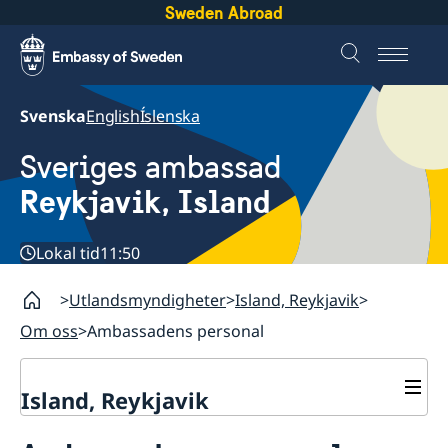
Sweden Abroad
Svenska
English
Íslenska
Sveriges ambassad
Reykjavik, Island
Lokal tid
11:50
Utlandsmyndigheter
Island, Reykjavik
Om oss
Ambassadens personal
Island, Reykjavik
Kontakt och öppettider