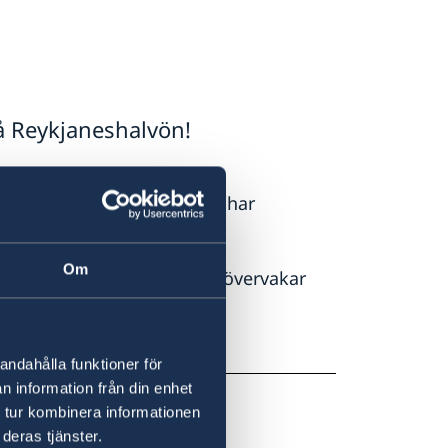
på Reykjaneshalvön!
as, närmsta stad Grindavík har
Om
ningstjänsten och forskare övervakar
området.
andahålla funktioner för
n information från din enhet
 tur kombinera informationen
deras tjänster.