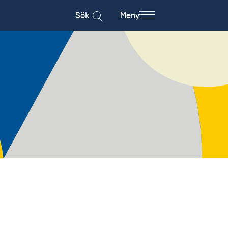
Sök
Meny