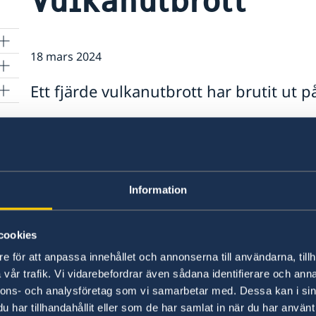
18 mars 2024
Ett fjärde vulkanutbrott har brutit ut 
Utbrottet utgör inte ett hot mot liv.
Potentiella hot gentemot infrastruktur övervak
evakuerats och Blåa Lagunen.
Alla vägar mot Keflavik flygplats är opåverkade.
Information
I området har man stängt av all traffik då rädd
situaitonen. För din egen säkerhet, besök inte 
cookies
Se ambassadens
reseinformation
för mer info.
e för att anpassa innehållet och annonserna till användarna, tillh
vår trafik. Vi vidarebefordrar även sådana identifierare och anna
nnons- och analysföretag som vi samarbetar med. Dessa kan i sin
Senast uppdaterad 18 mars 2024, 09.11
har tillhandahållit eller som de har samlat in när du har använt 