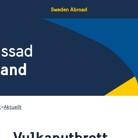
Sweden Abroad
assad
land
k
Aktuellt
Vulkanutbrott