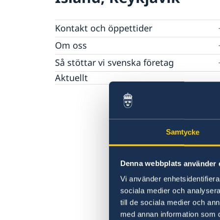
Kontakt och öppettider
Föreningar och annat
Om oss
Ambassadens personal
Så stöttar vi svenska företag
Praktiktjänstgöring på ambassaden
Vi är en resurs för svenska företag
Aktuellt
Lediga tjänster
Team Sweden
Dataskyddspolicy (GDPR)
Så kan du få stöd
Svenska företag på Island
Anmäl handelshinder
Samtycke
Denna webbplats använder 
Vi använder enhetsidentifierar
sociala medier och analysera 
till de sociala medier och a
med annan information som du 