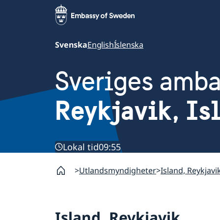
Svenska
English
Íslenska
Sveriges amb
Reykjavik, Is
Lokal tid
09:55
Utlandsmyndigheter
Island, Reykjavi
Island, Reykjavik